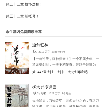
第五十三章 投怀送抱！
第五十二章 新帐号！
永生基因免费阅读推荐
逆剑狂神
kͬѧ
2712 万字 2023-03-05
【一剑逆天，狂神归来！】一个不屈少年，一
道龙魂剑影，一段不朽传奇。帝路争雄谁为
峰，唯我林轩傲苍生！3w471-25091
玄幻 / 连载
第9447章 剑主：剑来！大龙剑爆发吧
柳无邪徐凌雪
铁马飞桥
1822 万字 2个月前
天地皆灵，万物皆苟，无名天地之始，有名万
物之母，此乃吞天神鼎，可凝精作物，并八荒