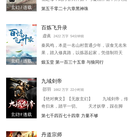
之心。得此鼎，吞四海，容八荒……一代邪
玄幻 / 连载
第五千零二十六章黑神珠
神，踏天之路！
百炼飞升录
虚眞
2422 万字 54分钟前
秦凤鸣，本是一名山村普通少年，误食无名朱
果，踏入修真路，以炼器起家，凭借制符天
赋，只身闯荡荆棘密布的修仙界，本一切都顺
玄幻 / 连载
煅玉堂 第一百三十五章 与狼同行
利非常，但却是有一难料之事发生在了他身
上…… 本书自开
九域剑帝
邵羽
1662 万字 22小时前
【绝对爽文】【无敌玄幻】 九域剑帝，传
奇归来，踏平一切。 天才妖孽，踩在脚
下，强者大能，挥手灭杀。 人不犯我，我
玄幻 / 连载
第七千四百七十四章 力量不够
不犯人，人若犯我，灭他九族。 3w0-1764
丹道宗师