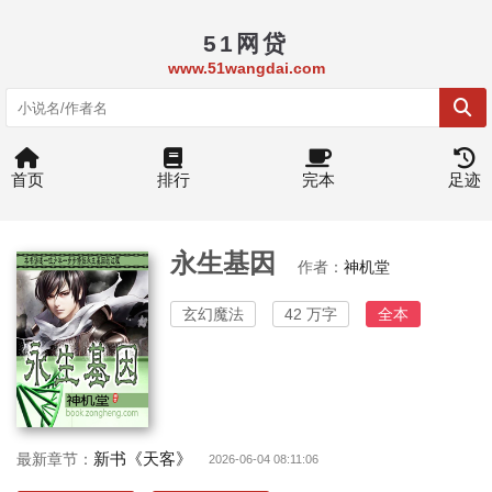
51网贷
www.51wangdai.com
首页
排行
完本
足迹
永生基因
作者：
神机堂
玄幻魔法
42 万字
全本
新书《天客》
最新章节：
2026-06-04 08:11:06