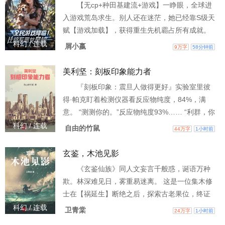
【无cp+种田基建流+游戏】一睁眼，全球进
320822880，欢迎聊天吹水）
入游戏荒岛求生。别人还在迷茫，她已经靠S级天
赋【游戏加载】，获得重生先机霸占所有成就。
靠游戏看好特殊效果【努力就会收获】猛猛肝体
科幻 / 连载
屑小嬴
9万字
58分钟前
质、精神。凭借着骚操作和优秀观察力她获得的
成就远不止于此：怒啃吸她血的水蛭获得成就
美利坚：刻板印象能力者
【没有人可以吸我的血！ ！】发现逃窜小蛇群众
『刻板印象：震旦人做得更好』实验室里彼
的害怕【原来在它的视角，我才是入侵者，是巨
得·帕克盯着检测仪器看反应物纯度，84%，满
人】饲养唯一咬到她的小蛇【小蛇，你有点意
意。 “测测你的。”反应物纯度93%…… “利群，你
思】挑衅嚣张乌鸫鸟
怎么做到的？”『刻板印象：震旦人都会功夫』彼
科幻 / 连载
自由的竹鼠
44万字
1小时前
得：“利群，你是不是会功夫？” “谁告诉你的？”
“我看到了你在便利店打跑一个抢劫犯。” “他拿枪
玄鉴，木池见影
指着我了，我只是正当防卫。”『刻板印象：不老
《玄鉴仙族》同人文妄言千般惑，诞语万种
的东方精灵族』彼得：“我突然意识到一个问题，
欺。林深难见日，雾重易迷离。 这是一位集木修
你应该是精灵族。” “你疯了吧？彼
士在【祸延生】断绝之后，探索古老果位，终证
大道的故事。 主角是李木田的弟弟，离开望月湖
科幻 / 连载
卫青棠
24万字
1小时前
五十八年后，李木池终于回到了黎泾村......