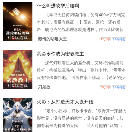
青锋不由得陷入沉思：等等，这个圣骑士的光环
什么叫进攻型后腰啊
怎么是血红色的……而冒险的开始？ “综网提示：
【本书无任何阅读门槛，另有400w字万均完
你完成了一次每日副本，你解锁了随机副本天赋
本老书，质量有保证！ 】压迫、逼抢，还有反
群[怪物数量]……”异……异界天赋树？ ——这是
击！朗尼克的战术理念就是进攻，作为莱比锡新
一个战
帅，他立誓要将自己的足球理念发扬光大。 教练
科幻 / 连载
懒惰的咕噜大王
42万字
12分钟前
是很好没错，问题是……老子是纯防守型后腰
啊！防守后腰怎么融入朗尼克的队伍？ 就在郝仁
我命令你成为密教教主
不知道接下来该怎么办的时候，他的系统来了。
煤气灯映着巨大的差分机，艾略特推动桌前
【你获得了马克莱莱精准抢断模板】精准抢断模
推杆，机械低沉嗡鸣，弹出一张张卡牌。 “看看有
板？ 这不还是后腰吗，能有啥用？【你获得了凯
没有特殊事件吧。”卡牌在桌上移动，【迷茫的少
塞多暴力铲球模板
女】被推入卡槽【夜游】，指向【繁华的城
科幻 / 连载
刀如故
58万字
14分钟前
市】。 凡妮莎身形一僵，无形之力操纵着她的躯
体，迈步走向了灯火。她路过街边的尸骸，她看
火影：从打造天才人设开始
着腐朽的繁荣，她直面被践踏的一切。 她的眼中
“定个小目标，打败卡卡西。”东野真一穿越火
再无喜悲：“原来如此，这就是您想让我看到的一
影世界，没有显赫的家世，没有逆天的血统，却
切吗？我的主。”【迷茫的少女】→【虔信的少
拥有着最为特殊的天赋——世人对他的 “认知”，
女】 “我将成为