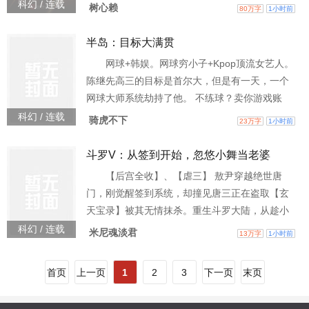
材，陆离欣然接受，至此踏上了游历世界的品鉴
科幻 / 连载
树心赖
80万字
1小时前
之旅。 然而，品鉴之旅和陆离想象中的轻松惬意
有些不同 “我就是做了道菜而已，怎么就是违规者
半岛：目标大满贯
了，我冤枉啊！”狠人兄看着眼前满脸无辜的陆离
网球+韩娱。网球穷小子+Kpop顶流女艺人。
好奇道：“你做了道什么菜？”陆离害羞一笑：“爆
陈继先高三的目标是首尔大，但是有一天，一个
炒原始蛊。”在他的身后，碧游村旧址发出一阵轰
网球大师系统劫持了他。 不练球？卖你游戏账
鸣声，随后
号！还不练球？卖你假房子！陈继先只能一边苦
科幻 / 连载
骑虎不下
23万字
1小时前
逼学习，一边走进职业网球和Kpop的世界。 女
主：裴珠泫、柳智敏、待定……
斗罗V：从签到开始，忽悠小舞当老婆
【后宫全收】、【虐三】 敖尹穿越绝世唐
门，刚觉醒签到系统，却撞见唐三正在盗取【玄
天宝录】被其无情抹杀。重生斗罗大陆，从趁小
舞青涩忽悠她当老婆开始，他誓要夺走唐三的一
科幻 / 连载
米尼魂淡君
13万字
1小时前
切。 叮！在圣魂村签到，获得奖励【盘龙棍】、
【黑暗圣龙】双生武魂，截胡诺丁学院工读生名
首页
上一页
1
2
3
下一页
末页
额。 叮！在学院七舍签到，获得一级奖励【满级
魅力】，截胡女神小舞。 叮！在落日森林签到，