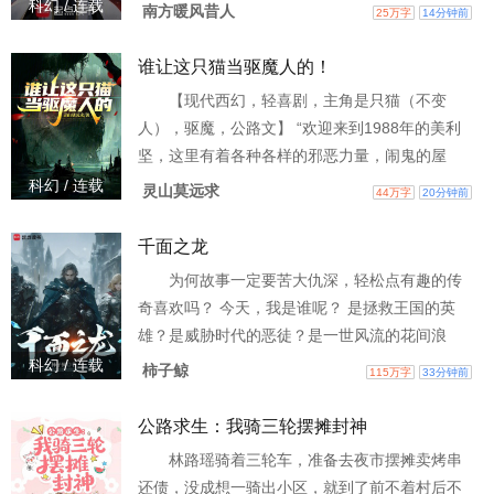
将化为真实的词条，成为他的力量。认知他【聪
科幻 / 连载
南方暖风昔人
25万字
14分钟前
慧】，他便思维敏捷；认可他【天才】，他便学
什么都快；传说他【金刚不坏】，他便真的肉身
谁让这只猫当驱魔人的！
成圣！ 当整个忍界都相信他能创造【奇迹】时，
【现代西幻，轻喜剧，主角是只猫（不变
他便无所不能。于是，史上最刻意的人设打造开
人），驱魔，公路文】 “欢迎来到1988年的美利
始了。 PS：天才、忍者、木叶、火影。
坚，这里有着各种各样的邪恶力量，闹鬼的屋
子、都市传说中的怪物、散布诅咒的女巫、交易
科幻 / 连载
灵山莫远求
44万字
20分钟前
灵魂的恶魔……如果没有掌握关键的求生技巧，
你在面对它们时连一天都活不下去——” “你放
千面之龙
屁！”某连杀十七人的恶灵尖啸着指认了一只黑白
为何故事一定要苦大仇深，轻松点有趣的传
相间的奶牛猫， “我亲眼看见这只猫生吞了我八个
奇喜欢吗？ 今天，我是谁呢？ 是拯救王国的英
同事！” “是那只猫！放弃线程，放弃线程！”金牌
雄？是威胁时代的恶徒？是一世风流的花间浪
销售恶魔
子？还是历史留名的大罪人.....色魔就算了，怎么
科幻 / 连载
柿子鲸
115万字
33分钟前
说我都是一个正经人。 小丑，法官，魔术师，流
量戏子，都可以是我。 嗯，娶了女王，生了公主
公路求生：我骑三轮摆摊封神
的也是我。 干死国王，强娶公主的也是我？等
林路瑶骑着三轮车，准备去夜市摆摊卖烤串
下，有点不对，这不会是同一个王国一个公主
还债，没成想一骑出小区，就到了前不着村后不