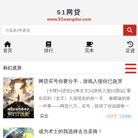
51网贷
www.51wangdai.com
首页
排行
完本
足迹
科幻灵异
网贷买号你要分手，游戏入侵你已急哭
[卡牌]+[进化]+[单女主]+[游戏入侵]+[国运] 重
生回到《玄天》入侵现实的前一天。 秦曜做的第
一件事——网贷八万，买号，获得了传说级唯一
道具——【玄天镜碎片】。 拥有了独特的保底机
科幻 / 连载
尘云
24万字
2分钟前
制。 第二件事——登录青梅竹马的账号，清空仓
库，拉黑，删除。 前世，他的传说级天赋【进
成为术士的我选择去当圣骑！
化】被青梅竹马夺走，囚禁折磨，含恨而终。 这