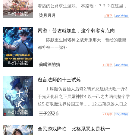
吧！ “你可以撕下我的面具，只要你愿意承担梦醒
着店的公路求生游戏。 林路瑶：？？？在这里，
后的真实。
她面对的是奇形怪状的顾客，赚的是怪物NPC的
科幻 / 连载
柒月月月
8万字
45分钟前
血汗钱，得到的却是各界的赞誉和期盼。 吾日三
省吾身：今天，我吃到林神厨做的饭菜了吗？听
网游：普攻就加血，这个刺客有点肉
闻她白手起家，终于攒够了离开求生游戏的费
陈默重生回诸神之战开服那天，曾经的遗憾
用，准备豪横地用钱横扫障碍，直接通关离开
都将被一一弥补
后，整个公路求生游戏的NPC都沸腾了！ 他们的
精神支柱！不！不可
科幻 / 连载
偷喝酒的猫
12万字
46分钟前
诳言法师的十三试炼
1.厚颜仿冒仙人后裔2.请邪恶组织大吃一斤3.
于光天化日之下展露神性4.以一己之力喝倒整个学
校5.窃取魔法界传国玉玺……12.击落疯嚣末日之
阳13.和超超超喜欢你的女孩子们告白 “这个新时
科幻 / 连载
王子2326
21万字
55分钟前
代十三试炼有十二条都是白痴在犯傻吧！”吕文均
呐喊。 “哪有，不也有很危险的嘛，第十三条。”
全民游戏降临！比格系恶女是榜一
欺诈系魔法学院喜剧，堂堂开幕！ （读者群