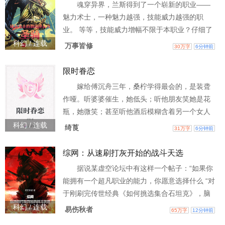
魂穿异界，兰斯得到了一个崭新的职业——
一世，传说级天赋竟然还进化了，变成了神话天
魅力术士，一种魅力越强，技能威力越强的职
赋？ 【效果：可使任意物品跨品质阶级进
业。 等等，技能威力增幅不限于本职业？仔细了
解职业后，兰斯选择愉快地去当圣骑士。 多年以
科幻 / 连载
万事皆修
30万字
6分钟前
后，一道斩击轰落了一地狱大公。地狱大公不甘
抬起头：“你的至圣斩怎么这么厉害？” “至圣斩？”
限时眷恋
兰斯歪头，提起了圣剑， “抱歉，刚才那是普攻，
嫁给傅沉舟三年，桑柠学得最会的，是装聋
这招才是——至圣斩！”圣光闪耀间，地狱大公被
作哑。听婆婆催生，她低头；听他朋友笑她是花
彻底净化。
瓶，她微笑；甚至听他酒后模糊含着另一个女人
的名字，她也只是默默关上门。 所有人包括傅沉
科幻 / 连载
绮莨
31万字
6分钟前
舟都夸她懂事。三年婚契到期，他以为她会哀求
续约。 她却只留下一纸离婚协议，消失得干干净
综网：从速刷打灰开始的战斗天选
净。他嗤笑，等着她回头求饶。 却等来了他的商
据说某虚空论坛中有这样一个帖子：“如果你
业版图正被神秘的科技新贵以恐怖速度蚕食。五
能拥有一个超凡职业的能力，你愿意选择什么 “对
年后，发布会上。 傅沉舟看着台上那个光芒万丈
于刚刷完传世经典《如何挑选集合石坦克》，脑
的女人，几乎捏碎
子里全是 “合波”的易青锋则顺手选了一个圣骑
科幻 / 连载
易伤秋者
65万字
12分钟前
士。翌日，看着出现在视网膜上的面板信息，易