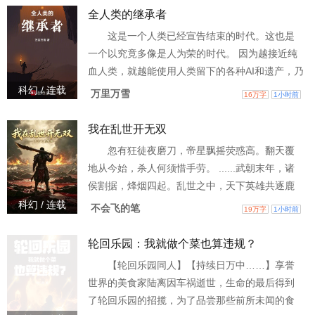
全人类的继承者
这是一个人类已经宣告结束的时代。这也是
一个以究竟多像是人为荣的时代。 因为越接近纯
血人类，就越能使用人类留下的各种AI和遗产，乃
至使用更加强大的灵能。 总之，这是一个越像
科幻 / 连载
万里万雪
16万字
1小时前
人，越像神的时代！而我，寓乐，一个2k时代的
纯血裸猿，稀里糊涂闯进了这个比谁更像人的时
我在乱世开无双
代……
忽有狂徒夜磨刀，帝星飘摇荧惑高。翻天覆
地从今始，杀人何须惜手劳。 ......武朝末年，诸
侯割据，烽烟四起。乱世之中，天下英雄共逐鹿
——有【霸王】力能扛鼎，不可一世。 有【龙
科幻 / 连载
不会飞的笔
19万字
1小时前
将】万军之中，七进七出。有【剑圣】以一敌
百，天下无双。......吴霜刃来到这样一个没有真
轮回乐园：我就做个菜也算违规？
气，没有术法、只有极少数人有词条的低武世
【轮回乐园同人】【持续日万中……】享誉
界。 他身怀词条【一人之敌】——只要与人一对
世界的美食家陆离因车祸逝世，生命的最后得到
一单挑，就一定能取胜！ “什么叫人力有时穷，这
了轮回乐园的招揽，为了品尝那些前所未闻的食
世上