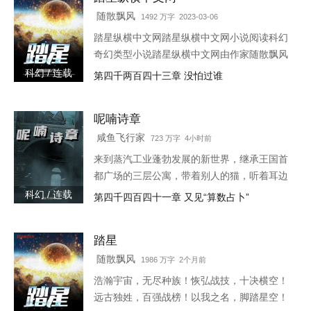
这么漂亮的儿子。叶佳期呵呵笑,明明是……摸
随散飘风
1492 万字 2023-03-06
奖中的。小奶娃望天：……某禽兽翻身而上：
踏星纵横中文网踏星纵横中文网小说阅读科幻
我喜欢天天摸奖。叶佳期怒：乔斯年,出去！十
奇幻类型小说踏星纵横中文网由作家随散飘风
八岁那年,叶佳期进了乔爷的浴室
创作踏星最新章节由网友提供，《踏星》情节
科幻 / 连载
第四千两百四十三章 没怕过谁
跌宕起伏、扣人心弦，是一本情节与文笔俱佳
的科幻小说，免费提供踏星
呢喃诗章
咸鱼飞行家
723 万字 4小时前
来到蒸汽工业蓬勃发展的新世界，继承王国首
都广场的三层公寓，带着别人的猫，听着耳边
的呢喃之语，去见证这个诡秘而离奇的时代。
科幻 / 连载
第四千四百四十一章 又见“算数占卜”
第六纪元的史诗即将开始，帷幕后，被选中者
将要踏入传说。旧神、遗物
踏星
随散飘风
1986 万字 2个月前
浩瀚宇宙，无尽种族！恢弘战技，十决横空！
远古独姓，百强战榜！以我之名，脚踏星空！