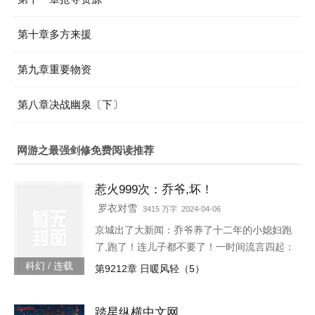
第十章多方来援
第九章重要物资
第八章决战幽泉〔下〕
网游之最强剑修免费阅读推荐
惹火999次：乔爷,坏！
罗衣对雪
3415 万字 2024-04-06
京城出了大新闻：乔爷养了十二年的小媳妇跑
了,跑了！连儿子都不要了！一时间流言四起：
听说是乔爷技术差时间短、夫妻生活不和谐；
科幻 / 连载
第9212章 日暖风轻（5）
听说是小媳妇和别人好上了；听说是儿子太
丑。某天,小奶娃找到了叶佳期,委屈巴巴：七
踏星纵横中文网
七,爸爸说我是宠物店买的。宠物店怎么能买到