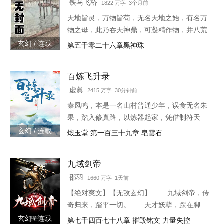
铁马飞桥
1822 万字 3个月前
天地皆灵，万物皆苟，无名天地之始，有名万
物之母，此乃吞天神鼎，可凝精作物，并八荒
之心。得此鼎，吞四海，容八荒……一代邪
玄幻 / 连载
第五千零二十六章黑神珠
神，踏天之路！
百炼飞升录
虚眞
2415 万字 30分钟前
秦凤鸣，本是一名山村普通少年，误食无名朱
果，踏入修真路，以炼器起家，凭借制符天
赋，只身闯荡荆棘密布的修仙界，本一切都顺
玄幻 / 连载
煅玉堂 第一百三十九章 皂雲石
利非常，但却是有一难料之事发生在了他身
上…… 本书自开
九域剑帝
邵羽
1660 万字 1天前
【绝对爽文】【无敌玄幻】 九域剑帝，传
奇归来，踏平一切。 天才妖孽，踩在脚
下，强者大能，挥手灭杀。 人不犯我，我
玄幻 / 连载
第七千四百七十八章 摧毁铭文 力量失控