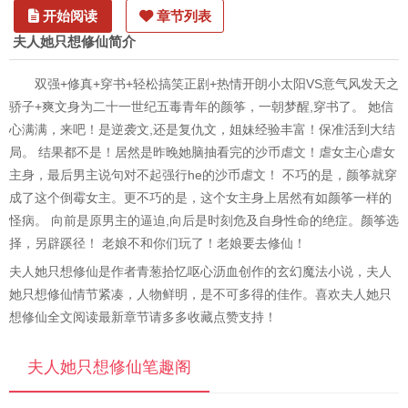
开始阅读
章节列表
夫人她只想修仙简介
双强+修真+穿书+轻松搞笑正剧+热情开朗小太阳VS意气风发天之
骄子+爽文身为二十一世纪五毒青年的颜筝，一朝梦醒,穿书了。 她信
心满满，来吧！是逆袭文,还是复仇文，姐妹经验丰富！保准活到大结
局。 结果都不是！居然是昨晚她脑抽看完的沙币虐文！虐女主心虐女
主身，最后男主说句对不起强行he的沙币虐文！ 不巧的是，颜筝就穿
成了这个倒霉女主。更不巧的是，这个女主身上居然有如颜筝一样的
怪病。 向前是原男主的逼迫,向后是时刻危及自身性命的绝症。颜筝选
择，另辟蹊径！ 老娘不和你们玩了！老娘要去修仙！
夫人她只想修仙是作者青葱拾忆呕心沥血创作的玄幻魔法小说，夫人
她只想修仙情节紧凑，人物鲜明，是不可多得的佳作。喜欢夫人她只
想修仙全文阅读最新章节请多多收藏点赞支持！
夫人她只想修仙笔趣阁