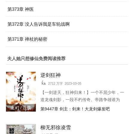
第373章 神医
第372章 没人告诉我是车轮战啊
第371章 禅杖的秘密
夫人她只想修仙免费阅读推荐
逆剑狂神
kͬѧ
2712 万字 2023-03-05
【一剑逆天，狂神归来！】一个不屈少年，一
道龙魂剑影，一段不朽传奇。帝路争雄谁为
峰，唯我林轩傲苍生！3w471-25091
玄幻 / 连载
第9447章 剑主：剑来！大龙剑爆发吧
柳无邪徐凌雪