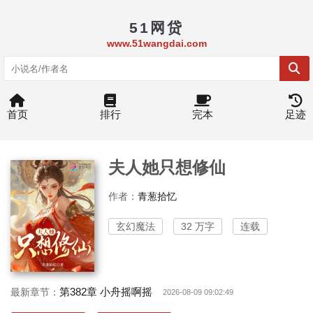
51网贷
www.51wangdai.com
首页
排行
完本
足迹
夫人她只想修仙
作者：
青葱拾忆
玄幻魔法
32 万字
连载
第382章 小舟摇啊摇
最新章节：
2026-08-09 09:02:49