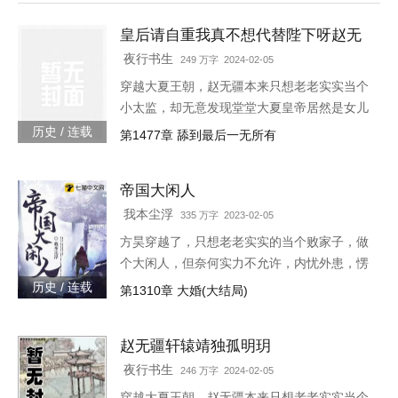
皇后请自重我真不想代替陛下呀赵无
疆轩辕靖独孤明玥
夜行书生
249 万字 2024-02-05
穿越大夏王朝，赵无疆本来只想老老实实当个
小太监，却无意发现堂堂大夏皇帝居然是女儿
身！“大胆奴才，竟然还没净身，朕诛你九
历史 / 连载
第1477章 舔到最后一无所有
族！”“大胆陛下，你也不想你的秘密被人发现
吧？”就在这时，风华绝代的皇后突然到来，
帝国大闲人
“陛下，本宫来侍寝。”女皇帝情急之下连忙吹
灭灯火，“小赵子，你替朕伺候皇后，以后便是
我本尘浮
335 万字 2023-02-05
朕的心腹！”
方昊穿越了，只想老老实实的当个败家子，做
个大闲人，但奈何实力不允许，内忧外患，愣
是把一个败家子逼成了救世主，无所不能！种
历史 / 连载
第1310章 大婚(大结局)
田，发展工业，驱除外侵……笔趣阁各位书友
要是觉得《帝国大闲人》还
赵无疆轩辕靖独孤明玥
夜行书生
246 万字 2024-02-05
穿越大夏王朝，赵无疆本来只想老老实实当个