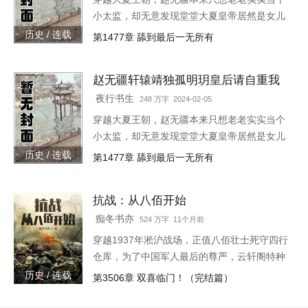
小太监，却无意发现堂堂大夏皇帝居然是女儿
身！“大胆奴才，竟然还没净身，朕诛你九
历史 / 连载
第1477章 舔到最后一无所有
族！”“大胆陛下，你也不想你的秘密被人发现
吧？”就在这时，风华绝代的皇后突然到来，
赵无疆轩辕靖独孤明玥皇后请自重我
“陛下，本宫来侍寝。”女皇帝情急之下连忙吹
真不想代替陛下呀最新章节在线
灭灯火，“小赵子，你替朕伺候皇后，以后便是
夜行书生
248 万字 2024-02-05
朕的心腹！”
穿越大夏王朝，赵无疆本来只想老老实实当个
小太监，却无意发现堂堂大夏皇帝居然是女儿
身！“大胆奴才，竟然还没净身，朕诛你九
历史 / 连载
第1477章 舔到最后一无所有
族！”“大胆陛下，你也不想你的秘密被人发现
吧？”就在这时，风华绝代的皇后突然到来，
抗战：从八佰开始
“陛下，本宫来侍寝。”女皇帝情急之下连忙吹
灭灯火，“小赵子，你替朕伺候皇后，以后便是
痴冬书亦
524 万字 11个月前
朕的心腹！”
穿越1937年淞沪战场，正值八佰壮士死守四行
仓库，为了中国军人最后的尊严，云轩阁特种
兵赵卫东与八百将士，誓与日寇血战到底！一
历史 / 连载
第3506章 双喜临门！（完结篇）
寸山河一寸血，十万儿郎十万军！华夏四万万
同胞，岂容小鬼子猖獗