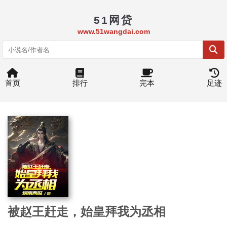
51网贷
www.51wangdai.com
首页
排行
完本
足迹
被赵王赶走，始皇拜我为丞相