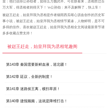
皇：他们说得公孙劫者，如得五万魏武卒。可在朕看来，丞相胜过百
万大军，得丞相者则得天下！ \n公孙劫：来不及解释了，快上车！
被赵王赶走，始皇拜我为丞相是作者烟雨西瓜呕心沥血创作的历史军
事小说，被赵王赶走，始皇拜我为丞相情节紧凑，人物鲜明，是不可
多得的佳作。喜欢被赵王赶走，始皇拜我为丞相全文阅读最新章节请
多多收藏点赞支持！
被赵王赶走，始皇拜我为丞相笔趣阁
第143章 秦国需要新鲜血液，巡北疆！
第142章 廷议，全新的制度！
第141章 迷路侯王离，横扫草原！
第140章 捷报频频，这就是降维打击！