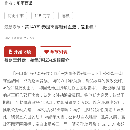
作者：
烟雨西瓜
历史军事
115 万字
连载
第143章 秦国需要新鲜血液，巡北疆！
最新章节：
2026-08-08 02:59:58
开始阅读
章节列表
被赵王赶走，始皇拜我为丞相简介
【种田事业+无CP+君臣同心+热血争霸+统一天下】公孙劫一朝
穿越战国，成为赵国贵族。 与尚在邯郸为质，备受欺辱的嬴政交好。
\n他知晓历史走向，却因救命之恩帮助赵国连败秦军。 却没想到昏聩
的赵王听信郭开谗言，认为公孙劫通敌叛国。将他贬为庶民，软禁于
邯郸！ \n恰逢嬴政得到消息，立即派遣使臣入赵。以六座城池为礼，
换取公孙劫入秦。 \n不是说我投秦吗？\n好，那我就如你所愿！\n从
此，我就是六国的劫！ \n那年风雪，公孙劫白衣胜雪，孤身入秦。嬴
政不顾群臣阻拦，亲自出函谷三十里，请公孙劫同乘！ \n……\n秦始