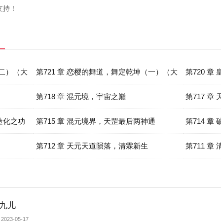
支持！
（二）（大
第721 章 恋樱的舞道，舞定乾坤（一）（大
第720 
结局）
第718 章 混元境，宇宙之巅
第717 
，造化之功
第715 章 混元境界，天罡最后两神通
第714 
第712 章 天元天道陨落，清霖新生
第711 章
九儿
2023-05-17