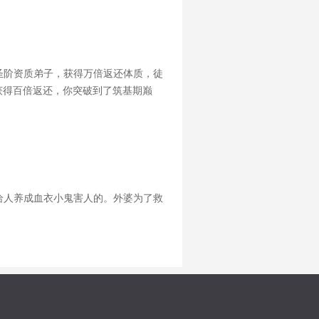
圣阶资质弟子，获得万倍返还体质，徒
获得百倍返还，你突破到了筑基期巅
徒弟修为从金丹期突破，获得万倍返还，
给人养成血衣小鬼害人的。外婆为了救