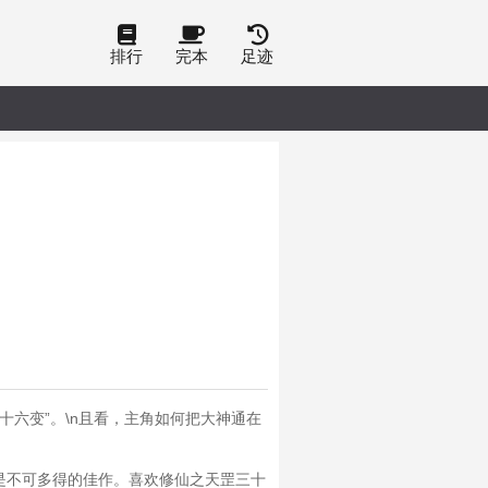
排行
完本
足迹
十六变”。\n且看，主角如何把大神通在
是不可多得的佳作。喜欢修仙之天罡三十