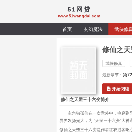
51网贷
www.51wangdai.com
首页
玄幻魔法
武侠修
修仙之天
武侠修真
第7
最新章节：
开始阅读
修仙之天罡三十六变简介
主角独孤信在一次意外中，魂穿到异
异界发扬光大，为 “天罡三十六变”大
修仙之天罡三十六变是作者红衣过客呕