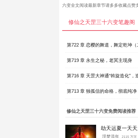
六变全文阅读最新章节请多多收藏点赞
修仙之天罡三十六变笔趣阁
第722 章 恋樱的舞道，舞定乾坤
结局）
第719 章 永生之秘，老冥主现身
第716 章 天罡大神通“斡旋造化”
第713 章 独孤信的命格，彻底纯净
修仙之天罡三十六变免费阅读推荐
劫天运夏一天天
浮梦流年
2115 万字 