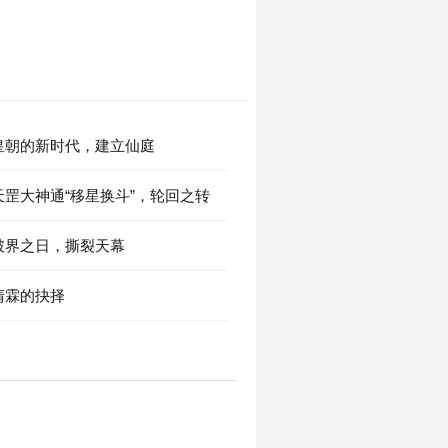
章 皇朝的新时代，建立仙庭
章 天罡大神通“移星换斗”，轮回之转
章 破界之日，撕裂天幕
 清霖的抉择