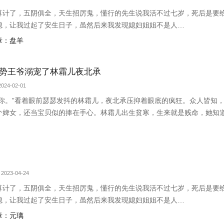
算计了，五阴俱全，天生招厉鬼，懂行的先生说我活不过七岁，死后是要
媳，让我过起了安生日子，虽然后来我发现媳妇姐姐不是人…
章：盘羊
势王爷溺宠了林霜儿夜北承
024-02-01
抱你。”看着眼前瑟瑟发抖的林霜儿，夜北承压抑着眼底的疯狂。众人皆知
个婢女，还当宝贝似的捧在手心。林霜儿出生贫寒，生来就是贱命，她知
在她面前屈尊降贵，还给了她独一无二的偏宠。林霜儿泥足深陷，心里眼
..
2023-04-24
算计了，五阴俱全，天生招厉鬼，懂行的先生说我活不过七岁，死后是要
媳，让我过起了安生日子，虽然后来我发现媳妇姐姐不是人…
章：元璃