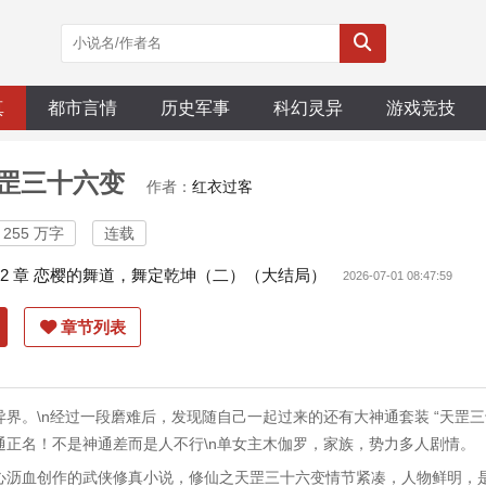
真
都市言情
历史军事
科幻灵异
游戏竞技
罡三十六变
作者：
红衣过客
255 万字
连载
22 章 恋樱的舞道，舞定乾坤（二）（大结局）
2026-07-01 08:47:59
章节列表
界。\n经过一段磨难后，发现随自己一起过来的还有大神通套装 “天罡三
神通正名！不是神通差而是人不行\n单女主木伽罗，家族，势力多人剧情。
心沥血创作的武侠修真小说，修仙之天罡三十六变情节紧凑，人物鲜明，