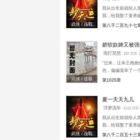
我从出生前就给人
我，给我娶了童养
武侠 / 连载
第八千二百九十七
娇软奴婢又被强
雨打琵琶
152 万字 2
“过来，让本王抱
色，偏偏宠幸了一
主子，替她撑腰，
武侠 / 连载
第1025章
一个姑娘，那姑娘长.
夏一天天九儿
浮梦流年
2112 万字 
我从出生前就给人
我，给我娶了童养
武侠 / 连载
第八千二百五十三