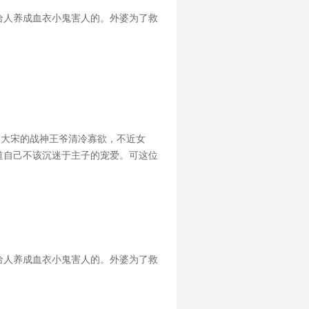
给人养成血衣小鬼害人的。外婆为了救
，大宋的战神王爷清冷寡欲，不近女
道自己不该沉迷于主子的宠爱。可这位
里都只容得下他。可是后来，主子带回
给人养成血衣小鬼害人的。外婆为了救