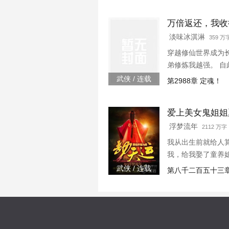
万倍返还，我收
淡味冰淇淋
359 
穿越修仙世界成为
弟修炼我越强。 
峰！” “你培养徒
武侠 / 连载
第2988章 定魂！
你突破到了元婴期巅峰
爱上美女鬼姐姐
浮梦流年
2112 万字 
我从出生前就给人
我，给我娶了童养
武侠 / 连载
第八千二百五十三