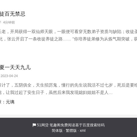
徒百无禁忌
万字 4分钟前
长老，开局获得一双仙师天眼，一眼便可看穿无数弟子资质与缺陷；收徒
自此，张云开启了一条收徒养徒之路…… “你培养徒弟修为从炼气期突破，
弟修为从筑基期突破，获得千倍返还，你突破到了金丹期巅峰！” “你培养
！”【书友群：790924
夏一天天九儿
2023-04-24
算计了，五阴俱全，天生招厉鬼，懂行的先生说我活不过七岁，死后是要
媳，让我过起了安生日子，虽然后来我发现媳妇姐姐不是人…
章：元璃
51网贷
笔趣阁免费阅读基于百度搜索转码
简体版
·
繁體版
·
xml