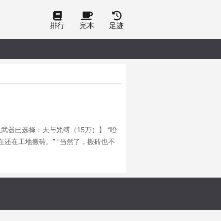
排行
完本
足迹
主武器已选择：天与咒缚（15万）】 “噔
还在工地搬砖。” “当然了，搬砖也不