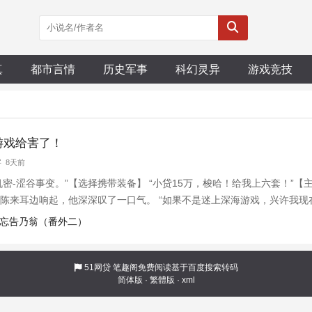
真
都市言情
历史军事
科幻灵异
游戏竞技
游戏给害了！
字 8天前
机密-涩谷事变。”【选择携带装备】 “小贷15万，梭哈！给我上六套！”【
陈来耳边响起，他深深叹了一口气。 “如果不是迷上深海游戏，兴许我现在
，打游戏可以更加的海阔天空嘛！”
无忘告乃翁（番外二）
51网贷
笔趣阁免费阅读基于百度搜索转码
简体版
·
繁體版
·
xml