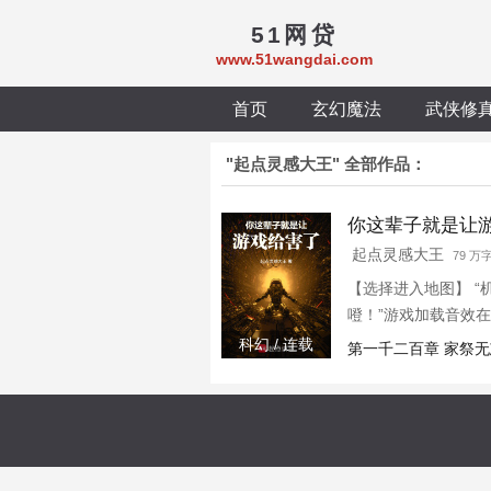
51网贷
www.51wangdai.com
首页
玄幻魔法
武侠修
"起点灵感大王" 全部作品：
你这辈子就是让
起点灵感大王
79 万
【选择进入地图】 “
噔！”游戏加载音效在
是不好，但对我来说
科幻 / 连载
第一千二百章 家祭