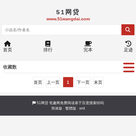
51网贷
www.51wangdai.com
首页
排行
完本
足迹
收藏数
首页
上一页
1
下一页
末页
51网贷
笔趣阁免费阅读基于百度搜索转码
简体版
·
繁體版
·
xml