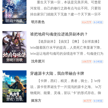
重生天下第一宗，本该是完美开局。可楚星
就是镇压断更鬼的灵异物品，望各位把它封
河发现，自己的修行之路有点与众不同。只要毁
死。）书友群：1017912424
掉自家宗门就能天下无敌？建一个天下第一宗不
容易，毁掉还不容易？楚星河发现还真不容易。
游戏 / 连载
明月夜色
614万字
8小时前
为搞垮自家宗门费尽心思，可每一次结果都让宗
门变得更强是几个意思？无数年后，武道最巅
谁把地府勾魂使拉进诡异副本的？
峰，楚星河看着在自己的“努力”下无敌于天下的宗
【诡异副本】【搞笑】【爽】【全球直播】
门默然无语。有人问他，是什么让你一路所向披
\n\n随着医疗水平的提高，人类死亡率显著下降。
靡走到今日。楚星河：“我要说我只想毁掉自家宗
\n\n这让地府勾魂司的业绩连年下滑，勾魂使们为
门你们信吗？”众人拜
了业绩内卷严重。 \n\n林枫身为最普通的勾魂
游戏 / 连载
沈舟渡川
109万字
8小时前
使，无权无势，为了完成KPI只能拼命加班，但依
旧月月垫底。 \n\n直到有天，他意外被拉入了一
穿越源卡大陆，我自带融合卡牌
场诡异副本……\n\n副本里，那些别人避之不及的
【卡牌，西幻，精灵，勇者，骑士。】\n传
诡异，在他眼里都是一个个送上门的业绩。 \n\n
说，源卡世界诞生于一片混沌的源卡之海。 \n万
他主动触发规则，熟练地将一
物规则、能量、灵魂，皆以 “卡”的形式存在。御
兽卡、魔法卡、器具卡、召唤卡……能够感知并
游戏 / 连载
姬东方
80万字
9小时前
运用 “卡”之力量的人，便被尊成为御卡师。\n林