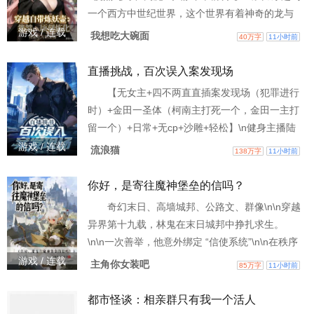
此，青州镇魔司多了一个下手不留活口的镇魔校
一个西方中世纪世界，这个世界有着神奇的龙与
尉。 心硬如铁，手狠如刀
精灵。 \n开局顶替一个倒霉蛋，成为了一名开拓
游戏 / 连载
我想吃大碗面
40万字
11小时前
男爵。\n对外，面对其他领主避之不及的兽人与魔
物，罗恩表示，多来点，都到碗里来。 \n对内，
直播挑战，百次误入案发现场
罗恩表示：我作为领主，权利是无限的。\n大白
【无女主+四不两直直插案发现场（犯罪进行
妞：你不要过来啊！ \n小粉毛：主人我错了，请
时）+金田一圣体（柯南主打死一个，金田一主打
不要惩罚我！\n罗恩:咦，这有一只野
留一个）+日常+无cp+沙雕+轻松】\n健身主播陆
行舟，获得直播挑战系统，完成榜一大哥的指定
游戏 / 连载
流浪猫
138万字
11小时前
的挑战任务，可以随机获得金钱、属性、技能等
经济奖励。 \n本以为会就此发家致富，迎娶白富
你好，是寄往魔神堡垒的信吗？
美，走上人生巅峰的陆行舟很快发现了不对劲，
奇幻末日、高墙城邦、公路文、群像\n\n穿越
怎么走到哪里都能遇见凶案！ \n徒手攀岩，进悬
异界第十九载，林鬼在末日城邦中挣扎求生。
崖山洞，遇见人民碎片。\n洞穴潜水，进入水下溶
\n\n一次善举，他意外绑定 “信使系统”\n\n在秩序
崩坏、讯息断绝、野外恶魔以亿计的奇幻末日城
游戏 / 连载
主角你女装吧
85万字
11小时前
邦世界。 \n\n送信就能变强！\n\n为了变强，他带
着被隔绝以久的思念，踏遍整个奇幻世界。 \n\n
都市怪谈：相亲群只有我一个活人
修筑在深海万里的人鱼族王庭-亚特兰娜。\n\n高