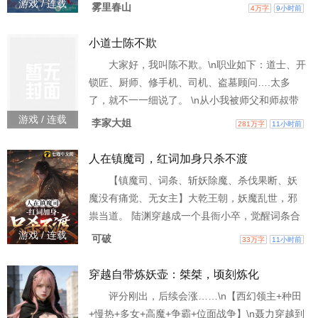
她家的房子。 张家瘸子、李家麻子、王家鳏夫带
游戏 / 连载
雾里春山
4万字
9小时前
三个儿子，媒婆也敢拿到她面前说嫁过去有享不
完的福。 宋知雪揣上家当又回了城，自己找媒婆
小道士陈不欺
说亲去了。这年代她一个绝户女立不住，嫁人没
大家好，我叫陈不欺。\n职业如下：道士、开
什么不好的，但是她要嫁一个靠得住的。 媒婆看
锁匠、厨师、修手机、司机、盗墓顾问….太多
着她姣好的容貌，拍了拍手想起来一个人！ “对方
了，就不一一细说了。 \n从小我被师父和师叔带
在部队里呢！就
大！他们两个很牛逼！这也是我出山第一年回来
游戏 / 连载
李家大姐
281万字
11小时前
后知道的。 \n我也因为贪玩，很多世人羡慕的功
法都被我给糟蹋了！\n好在我专研了面相之术和两
人在镇魔司，红词加身只杀不渡
项绝招，面相之术能混口饭吃，两项绝招能保
【镇魔司、词条、斩妖除魔、杀伐果断、妖
命！ \n我这个人不太喜欢捉鬼除妖什么的，主要
魔没有痛觉、无女主】大乾王朝，妖魔乱世，邪
是打不过！但是很多时候又必须去面对，我都是
祟当道。 陆渊穿越成一个县衙小卒，觉醒词条合
尽可能
成系统。只要击杀妖魔就能掉落词条，满足条件
游戏 / 连载
可破
33万字
11小时前
就能合成升级。 合成红色词条【开天】——无坚
不摧，无物不破；合成红色词条【悟性逆天】
穿越自带炼妖壶：桀桀，顷刻炼化
——修习天地万法如掌上观纹；合成金色词条
评分刚出，后续会涨……\n【西幻领主+种田
【回生】——体内伤势随气血流转极速恢复；从
+慢热+多女+高魔+争霸+位面战争】\n聂力穿越到