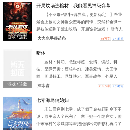
奇，一个来自蓝星的友人，生前英勇抢救了一只
开局坟场选棺材：我能看见神级弹幕
落水狗，死后重生源卡大陆。 \n在人人都觉醒强
【不圣母+智斗+诡异流，更新稳定！】毕业
大本命卡的情况下，他却觉醒了一根骨头。\n林
聚会上被前女神当众羞辱的阎锋，突然和全班一
奇: “老天爷！你不能因为我救了条狗就给我觉
起被传送到了荒山坟场，开启诡异游戏！ 所有人
都在艰难求生之时，阎锋却能看到高维弹幕！开
游戏 / 连载
大力水手很苗条
45万字
9小时前
局选择红棺材，陪鬼新娘睡觉，同学都笑阎锋是
死舔狗，殊不知鬼新娘正是SSS级奖励！
暗体
题材：科幻、悬疑标签：爱情、谍战、科
技、星际元素：硬核科幻、凄美爱情、大国争
雄、间谍特工、悬疑跌宕、军事战争、外星入
侵、星际争霸。故事：这是一部人类反抗两大外
游戏 / 连载
沣水森
265万字
9小时前
星文明入侵，跨越300年的史诗级星际文明之战。
七零海岛俏媳妇
宋知雪穿到七零，成了假千金被赶到乡下不
说，原主亲人全死完了，留下她一个绝户女，整
个宋家村的亲戚都等着把她嫁出去收彩礼再占了