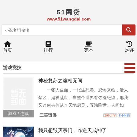
51网贷
www.51wangdai.com
首页
排行
完本
足迹
游戏竞技
神秘复苏之诡相无间
一张人皮面，一张生死卷。恐怖来临，活人
禁区，鬼神乱世。当整个世界有弥漫绝望，那我
又该何去何从？天地启灵，五浊降世。人间如
狱，鬼相无间。ps：（本作品为神秘复苏同人
游戏 / 连载
三笑留佛
266万字
8小时前
作，将与神秘复苏保持同样风格，不开挂，不系
统，生死一线，搏命鬼神。）ps：（断更鬼已复
我只想毁灭宗门，咋逆天成神了
苏，目前无死机办法，所以讲究随缘更新，成绩