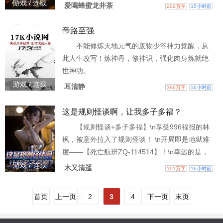
力，奖励：鬼子绝密军事情报！ \n林泽：？？？
游戏 / 连载
爱喝蜂蜜龙井茶
202万字
15小时前
打汉奸也算？\n “宫本太太，给你一个新的任务！”
\n叮！胁迫无辜的少妇，奖励：日语精通！ \n有
帝路至强
人说，他是人憎狗嫌的净街虎\n有人说，他是救人
不能修炼天地元气的废物少爷神力觉醒，从
无数的万家佛\n［谍战+智斗+爽文+神豪+杀伐果
此人生改写！炼神丹，修神识，强化肉身炼就绝
断不圣母+该收就收］
世神功。
游戏 / 连载
耳清静
396万字
16小时前
这是规则怪谈啊，让我多子多福？
【规则怪谈+多子多福】\n享受996福报的林
枫，被意外拉入了规则怪谈！ \n开局即是地狱难
度——【死亡航班ZQ-114514】！\n幸运的是，
林枫绑定了【多子多福】系统！ \n “叮！攻略综合
游戏 / 连载
木又清遥
101万字
16小时前
评分95分的007号诡空姐夏柠，诞下子嗣，奖励规
则抗性+SSS级天赋！”
首页
上一页
2
3
4
下一页
末页