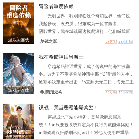
底。\n\n直到他看见一棵血肉巨树破土而出，树冠
冒险者重度依赖！
上悬挂着千百颗呢喃着\"母亲\"的头颅。 \n\n直到
光明世界，我刚降临这个奇幻世界，他们说
他看见那座高塔塔尖那团永不消散的黑暗。\n\n所
我起步晚、没资质，很难成为一位冒险者。 ……
有人都只敢走一
阴影世界，我在城镇周边摸爬滚打，他们喊我新
人冒险者，只接低级委托，不敢挑战高级怪物。
游戏 / 连载
梦镜之影
26万字
14小时前
……黑暗世界，我打穿幽暗地域，搜集所有秘宝
和遗物，探寻世界真相，他们称呼我力挽狂澜、
我在希腊神话当海王
逆转大局的盖世英雄。 ……我刚将大门推开，发
穿越希腊神话世界，成了传说中的海神波塞
现门外有无尽世界在混沌诸神的觊觎中摇摇欲
冬。\n为了不重演希腊神话中那 “笑话”般的人生，
坠。 ……从此，诸天万界都尊称我伽罗为战神、
波塞冬决定重拳出击！\n直到天无二日，海无二王
光之子、暗影之主、
——\n呱——我已经不是一般的波塞冬了！ \n这
游戏 / 连载
希腊奶BBA
30万字
15小时前
就是完全的海王，完全的波塞冬，完全的我！
谍战：我当恶霸能爆奖励！
穿越成北平站小特务，竟然觉醒恶霸系
统！！\n只要被系统判定为不良行为就能爆奖励！
\n绑架狗汉奸酷刑讯问\n叮！对他人使用严重暴