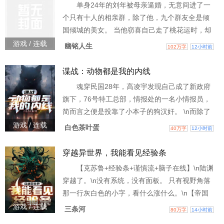
单身24年的刘年被母亲逼婚，无意间进了一
悬云层之上的天使城邦-伊甸。 \n\n浮空塔林立的
个只有十人的相亲群，除了他，九个群友全是倾
魔法师之都-千
国倾城的美女。 当他窃喜自己走了桃花运时，却
发现这些“美女”全都是货真价实的厉鬼！ 头像里
游戏 / 连载
幽铭人生
102万字
12小时前
的校服九妹，现实中是跳过楼的冤死鬼；头像里
性感的八妹，是个手持屠刀的病娇…… 而他，是
谍战：动物都是我的内线
她们唯一的“相亲”对象。 她们发布的不是约会邀
魂穿民国28年，高凌宇发现自己成了新政府
请，而是九死一生的死亡任务！ 【帮我去鬼校找
旗下，76号特工总部，情报处的一名小情报员，
回名牌，我让你体验极致的快乐。】 【替我向大
简而言之便是投靠了小本子的狗汉奸。 \n而除了
佬复仇
特工汉奸这个身份，他发现自己，居然还有另外
游戏 / 连载
白色茶叶蛋
40万字
12小时前
一层身份，是军统的一名内线，是受到上海站站
长陈恭树的命令，才潜伏在76号。 \n虽然成了名
穿越异世界，我能看见经验条
间谍，但高凌宇却丝毫不慌，因为魂穿后，他如
【克苏鲁+经验条+谨慎流+脑子在线】\n陆渊
愿获得了一种超凡能力，他竟可以做到，将自己
穿越了。\n没有系统，没有面板。 只有视野角落
的灵魂一分为二。 而另外一半灵魂，可以附身在
那一行灰白色的小字，看什么涨什么。\n【帝国
任何动物
语：+1】\n【药物学：+0.1】\n听起来，这应该够
游戏 / 连载
三条河
80万字
14小时前
他活下去了。 \n\n直到他看见港口城市沉入海