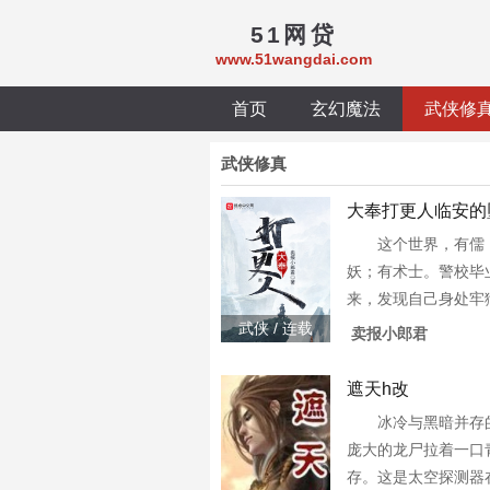
51网贷
www.51wangdai.com
首页
玄幻魔法
武侠修
武侠修真
大奉打更人临安的
这个世界，有儒
妖；有术士。警校毕
来，发现自己身处牢
放边陲他起初的目的
武侠 / 连载
卖报小郎君
这个没有人权的社会
度日。多年后，许七
遮天h改
冰冷与黑暗并存
庞大的龙尸拉着一口
存。这是太空探测器