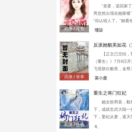
“老婆，该回家了
男忽然出现在她家楼
“你认错人了。”她看
从他身边走过。跟在
武侠 / 连载
瑾柒
嚣张的甩着精致的小
哼，“听到了吗，
反派她貌美如花（
【正文已完结，
（重生）》7月8日
飞瑶肤白貌美，金尊
场就下线的反派炮灰
武侠 / 全本
茶小鹿
家世显赫，奈何是个
公子一朝两人喜相
重生之将门狂妃
她女扮男装，毅
下，成就玄武大陆一
下，娶妃从妻，遮天
生平安喜乐！◆◇◇
武侠 / 连载
ά˿
爱郎放弃武道，放弃