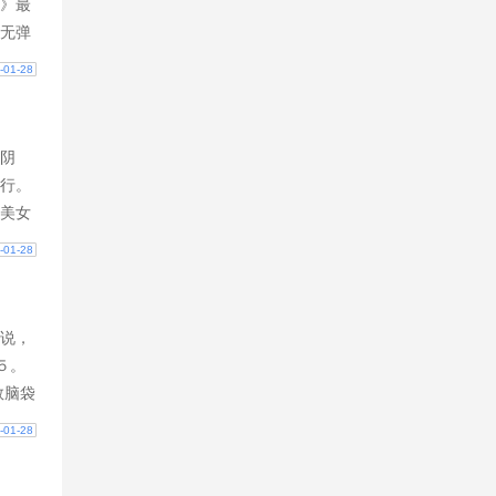
》最
无弹
，在
-01-28
口含
阴
行。
美女
炼金
-01-28
么做
说，
５。
数脑袋
霸
-01-28
对作