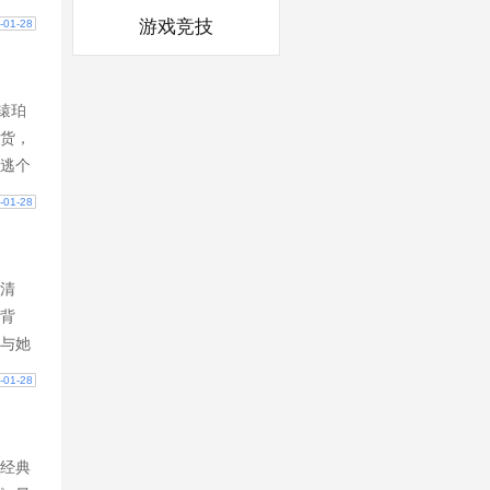
雨腥
游戏竞技
-01-28
酷无
辕珀
货，
逃个
什
-01-28
，她
清
背
与她
最有
-01-28
大
经典