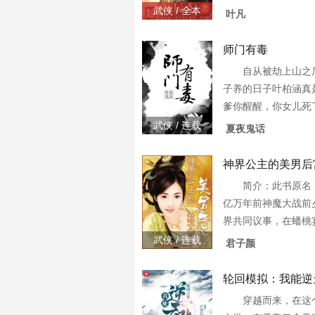
捉到的一幅极其震撼
武侠 / 全本
叶凡
棺，究竟是回到了上
空的彼岸？一个浩大
师门有毒
自从被劫上山之
子养的日子叶柏涵真
爹你醒醒，你女儿死
抢回来的是个带把的
武侠 / 连载
夏夜鬼话
柏涵总觉得周围一直
眈。他要怎么在一群
神界公主的美男后
简介：此书原名
亿万年前神魔大战前
界共同议事，在蟠桃
公主羿歆，七人对其
武侠 / 连载
君子颜
大战时齐齐为她挡住
魂俱灭，幸亏女娲利
轮回模拟：我能逆
穿越而来，在这