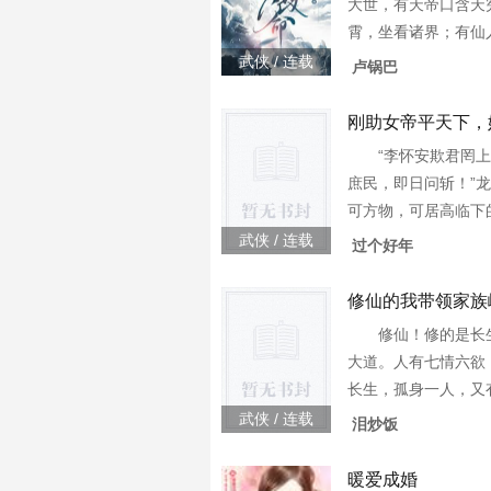
大世，有天帝口含天
霄，坐看诸界；有仙
北海暮苍梧，与世同
武侠 / 连载
卢锅巴
化天下，一画开天，
大德高僧拈花一笑，
刚助女帝平天下，
“李怀安欺君罔
庶民，即日问斩！”
可方物，可居高临下
生李怀安，镇国世家
武侠 / 连载
过个好年
皇室内乱起，展露峥
扶持送上帝位蛮
修仙的我带领家族
修仙！修的是长
大道。人有七情六欲
长生，孤身一人，又
是累赘，是帮手，是
武侠 / 连载
泪炒饭
风港！弱小之时给你
时伴你左右！我愿带
暖爱成婚