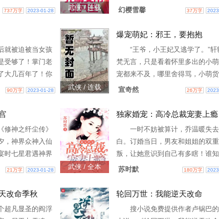
的画面。九龙拉
师，赤发赤眸，翻手之间，卷起血
武侠 / 连载
幻樱雪馨
737万字
2023-01-28
37万字
2023
古，还是来到了星
风。相传，他乃天煞星转世，他冷
的
情，他残忍如魔，他
爆宠萌妃：邪王，要抱抱
后就被迫被当女孩
“王爷，小王妃又逃学了。”轩
是受够了！掌门老
梵无言，只是看着怀里多出的小萌
了大几百年了！你
宠都来不及，哪里舍得骂，小萌货
！更可怕的是，叶
学都能逃到自己怀里来，他还能说
武侠 / 连载
宣奇然
90万字
2023-01-28
26万字
2023
有人对他虎视眈
么，只能是“家法伺候”了。遇见他
蛇
是蠢萌小包子，他
宫
独家婚宠：高冷总裁宠妻上瘾
《修神之纤尘传》
一时不妨被算计，乔温暖失去
夕，神界众神入仙
白。订婚当日，男友和姐姐的双重
宴时七星君遇神界
叛，让她意识到自己有多瞎！谁知
一见倾心，后神魔
共度一夜的陌生男人，竟然是帝都
武侠 / 全本
苏时默
21万字
2023-01-28
180万字
2023
刑天致命一击，神
名的人物！乔温暖立马委委屈屈抱
腿，“我缺钱……”“跟我
天改命季秋
轮回万世：我能逆天改命
个超凡显圣的阎浮
搜小说免费提供作者卢锅巴的