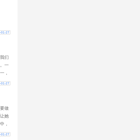
-01-27
我们
。一
一，
愿意
-01-27
去弥
要做
让她
中，
房，
-01-27
底