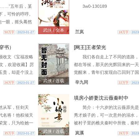
……”五年后，某
3w0-130189
下，可怜的哼哼。
他一眼，摇头蓦然
她身边的小男孩也
武侠 / 全本
兰岚
50万字
2023-01-27
18万字
2023
下巴，冲着他冷
穿书）
[网王]王者荣光
预收文《宝福攻略
我们各自走上了不同的道路，
开文，欢迎收藏】厉
都在等候，那天的光辉回来的一天
玉贵，却是个没上
觉醒来，青年们发现自己回到了国
顾寒寻容色倾城，
回到了少年时代。偏心的神明终于
武侠 / 连载
辛九同
26万字
2023-01-27
22万字
2023
头顶放羊的惨绿傻
搭理他们，给予他们重生的机会，
补曾经的遗憾。这是
填房小娇妻沈云薇秦时中
然从军，狂剑天
简介：十六岁的沈云薇原先是
代名将！他权倾天
秀才娘子的，可一次意外的溺水，
荣宠，只为给她一
被村子里的樵夫秦时中所救，秦时
◆◆◇前世，她为
来历不明，性情古怪，去做他的填
武侠 / 连载
岚溪
35万字
2023-01-27
29万字
2023
花家剑法的继承，
做他孩子的后娘，沈云薇心里可没