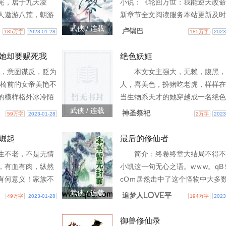
宪，居于九天凌
小说：《轮回万世：我能逆天改命
人遨游八荒，朝游
新章节全文阅读服务本站更新及时
君。有儒道圣贤教
窗广告欢迎光临观看小说穿越而来
武侠 / 连载
卢锅巴
185万字
2023-01-28
185万字
2023
为天地立心；也有
这个超凡显圣的阎浮大世，有天帝
法
天宪，居于九天凌霄
她却要赐死我
绝色妖姬
上，意图谋反，贬为
本文女主强大，无赖，腹黑，
龙椅前的女帝美艳不
人，喜美色，扮猪吃老虎，样样在
的模样格外冰冷陌
当生物系天才的她穿越成一名绝色
独子，满门忠烈自
蛇并被人误认为是雷帝斯大陆第一
武侠 / 连载
神圣祭祀
59万字
2023-01-28
2万字
2023
嵘，只手将姬如雪
师家族尹府的废物七小姐时她会怎
呢？n3w0-133
崛起
最后的修仙者
生不老，不是无情
简介：终卷终章大结局不得不
，有血有肉，纵然
小凯这一句无心之语。wｗw。qΒ
有何意义！家族不
cOｍ居然击中了这个怪物中大多
助力，是安稳的避
的弱点。他们原本一个个都是一方
武侠 / 连载
追梦人Love平
49万字
2023-01-28
194万字
2023
遮风挡雨，成长之
主，虽然不说貌比潘安，但是却绝
者：追梦人Lov
御兽修仙录