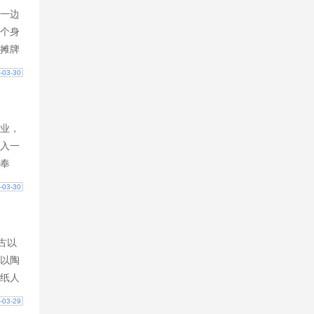
一边
个身
摊牌
摊牌
-03-30
老
业，
入一
奉
天下
-03-30
穿越
古以
以陶
纸人
士辈
-03-29
个流