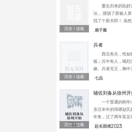
重生归来的阮妤
法， 摆脱了那被人
找了个新夫郎！ 虽
权，但生得极为俊逸
历史 / 连载
扇子酱
贴，小意呵护，温柔
一边开铺子生意做得
兵者
空打脸极品亲戚扬眉
西北有兵，性如
身体不算太好的夫君
狐；兵中有人，喝烈
遭架不住之外，日子
麻。兵者无王，胸中
凑又甜蜜； 直到某个
精忠报国！PS：燃
历史 / 连载
七品
眼看到那个平日里走
的肾上腺，随着号角
页书就头痛的夫君
血男儿的冲天豪情
辅佐刘备从徐州开
一个普通的刚毕
东汉末年的琅琊赵氏
年鱼，过了两年富足
后，被曹仁灭族。从
历史 / 连载
起名困难2023
报血仇投靠刘皇叔，