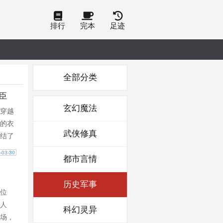
排行
完本
足迹
全部分类
臣
玄幻魔法
穿越
的衣
武侠修真
结了
云锦
-03-30
都市言情
玄宸
女
历史军事
目而
位
怼，
人
科幻灵异
—起
场，