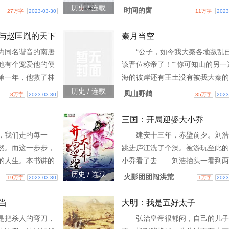
堂锦绣。 圆上一世
初墨玄宸：弄死她，本世子赏金万
子等百家争鸣及中
从生到死，颇具传奇。“以史为鉴
历史 / 连载
时间的窗
27万字
2023-03-30
11万字
2023
美满。
后来墨玄宸：娘子，求抱！
化，阐述社会循环
知兴替。”纵观王莽一生，或许能
求长生不老和 ...
思考。 ...
与赵匡胤的天下
秦月当空
为同名谐音的南唐
“公子，如今我大秦各地叛乱
他有个宠爱他的便
该晋位称帝了！”“你可知山的另一
第一年，他救了林
海的彼岸还有王土没有被我大秦的
了吴越。他封了
所朗照吗”扶苏指着远处的天际自
历史 / 连载
凤山野鹤
8万字
2023-03-30
35万字
2023
为周娥皇寻找“霓裳
道。直到此刻，蒙恬才真正读懂了
的真相。他发 ...
年轻君王的心之所向。大秦始皇帝
三国：开局迎娶大小乔
七年，这只是一个开端。将深远地
，我们走的每一
建安十三年，赤壁前夕。刘浩
到历史的走向，无论是孔雀王朝公
然。而这一步步，
跳进庐江洗了个澡。被游玩至此的
还是罗马共和国女王，她们的命运
的人生。本书讲的
小乔看了去……刘浩抬头一看到两
一年开始便与这位远在东方的君王
，或自发、或无意
乖乖！这谁顶的住啊！此女只应天
历史 / 连载
火影团团闯洪荒
19万字
2023-03-30
1万字
2023
在了一起。这不只是征服，更是文
，成为这天底下最
有，三年血赚，无期不亏！撩呗！
碰撞。
可捅到马蜂窝了，周瑜
当
大明：我是五好太子
是把杀人的弯刀，
弘治皇帝很郁闷，自己的儿子