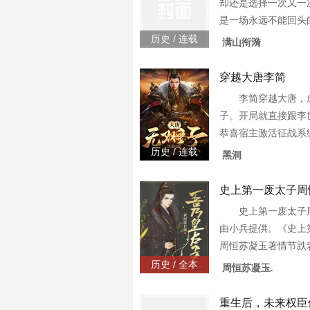
却还是选择一次又一
是一场永远不能回头
无反顾选择踏入那道
历史 / 连载
满山衔漪
那三十秒里，究竟是
我
穿越大唐李简
李简穿越大唐，
子。开局就直接跟李
恭喜宿主激活征战系
手，天下我有。这世
历史 / 连载
黑洞
物各位书友要是觉得
还不错的话请不要
史上第一废太子周
史上第一废太子
由小兵提供。《史上
周恒苏凝玉著情节跌
弦，是一本情节与文
历史 / 全本
周恒苏凝玉.
说，在本站您可以免
太子周恒全文内容。3
重生后，未来权臣