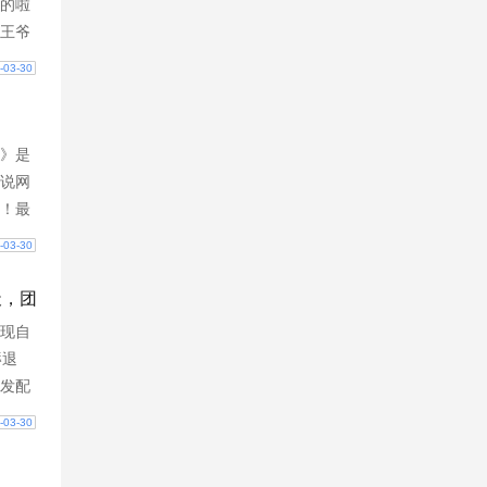
的啦
王爷
，开
-03-30
是太
》是
小说网
！最
所发
-03-30
论，
天，团
现自
辱退
发配
旅生
-03-30
签到