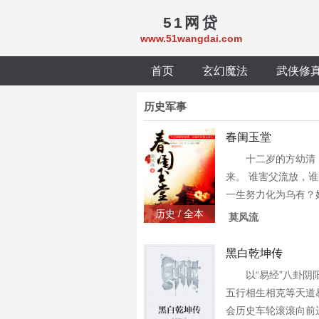
51网贷
www.51wangdai.com
首页
玄幻魔法
武侠修
历史军事
春闺玉堂
十二岁的方幼清
来。 谁害父流放，
一生努力化为乌有？
缘由，再不让今生重
历史 / 全本
莫风流
有姑父朝堂大员，一
虎视眈眈，机关算计
黑白乾坤传
测，手段层出；另有
以“易经”八卦阴
低，狐假虎威。 她
五行相生相克等天道
靠，无权无势，如何
会历史车轮滚滚向前