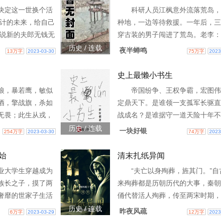
决定这一世换个活
科研人员江枫意外流落荒岛，
算计的未来，给自己
种地，一边等待救援。一年后，三
然说新的夫郎无钱无
穿古装的男子闯进了荒岛。老李：
，对她也是处处体
了，我是大唐皇帝！老孙：嗯，我
历史 / 连载
夜半蝉鸣
13万字
2023-03-30
75万字
2023
无比。 婚后的阮妤
了，我不是老孙，我是长孙无忌！
风生水起，一边抽
杜：我也摊牌了，我是
史上最懒小书生
吐气； 除了自家那
狼，暴若鹰，敏似
帝国纷争、王权争霸，宏图伟
有些过分黏人让她
酒，擎战旗，杀如
定鼎天下。是谁领一支孤军长驱直
倒是过得是充实紧
无畏；此生从戎，
战成名？是谁据守一道天险十年不
夜黑风高夜， 她亲
烧你的鲜血，燃爆你
召？阴谋、阳谋，谋定而动，一动
历史 / 连载
一块好银
254万字
2023-03-30
74万字
2023
两步就喘，多看两
冲锋陷阵，享受铁
惊。这些，都和本书没什么关系。
到一个上下五千年都找
始
清末扎纸异闻
业大学生穿越成为
“夫亡以身殉葬，旌其门。”自
族长之子，摸了两
来殉葬都是历朝历代的大事，秦朝
奢靡的世家子生活
俑代替活人殉葬，传至两宋时期，
此他立志复仇，为
纸马盛行。千年流传，各派能人异
历史 / 连载
昨夜风疏
6万字
2023-03-29
12万字
2023
辅佐刘皇叔再造季
出，结合方士异术，逐渐发展成各