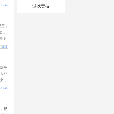
两。
，可以
游戏竞技
-03-30
有更多
已定，
边，
明月
信地说
-03-30
这位
三十
影响
没事
主，
大乔
从这
女，
联系
上
-03-30
明的
这下
，很