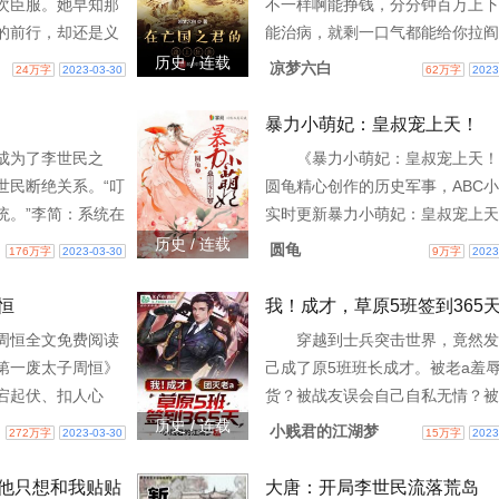
次臣服。她早知那
不一样啊能挣钱，分分钟百万上下
的前行，却还是义
能治病，就剩一口气都能给你拉阎
洪流。你在救我的
能拉回来能打仗，一心要开发边疆
历史 / 连载
凉梦六白
24万字
2023-03-30
62万字
2023
在想她还是在念着
疆拓土，嚷嚷着要马上定乾坤可就
子做的，让弘治皇帝
暴力小萌妃：皇叔宠上天！
成为了李世民之
《暴力小萌妃：皇叔宠上天！
世民断绝关系。“叮
圆龟精心创作的历史军事，ABC
统。”李简：系统在
实时更新暴力小萌妃：皇叔宠上天
界，终究是囊中之
新章节并且提供无弹窗阅读，书友
历史 / 连载
圆龟
176万字
2023-03-30
9万字
2023
《穿越大唐李简》
表的暴力小萌妃：皇叔宠上天！评
并不代表ABC小
恒
我！成才，草原5班签到365
灭老a
周恒全文免费阅读
穿越到士兵突击世界，竟然发
第一废太子周恒》
己成了原5班班长成才。被老a羞
宕起伏、扣人心
货？被战友误会自己自私无情？被
笔俱佳的热门小
原看守驻训场？成才感觉自己的军
历史 / 连载
小贱君的江湖梦
272万字
2023-03-30
15万字
2023
费阅读史上第一废
涯已经快走到了尽头了。还好获得
w
系统，每天在不同的
他只想和我贴贴
大唐：开局李世民流落荒岛