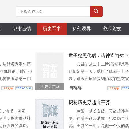
真
都市言情
历史军事
科幻灵异
游戏竞技
世子妃黑化后，诸神皆为裙下
，从姑母家重头再
云锦初从二十二世纪绝顶杀手
谁夺她性命，谁让她
到邺朝第一天，就扒了镇南王世子
她誓要查清这一切
裳，跟表面病弱实则伪装的墨玄宸
蹈上世覆辙。 然上
死仇。原以为老死不相往来，谁料
历史 / 连载
韩绵绵
192万字
2023-03-30
101万字
2023
家之主；中有婶母
初遭人陷害被迫成了准世子妃替墨
；下有姐妹心机叵
挡刀。“无耻！”“卑鄙！”“你是不是
揭秘历史穿越者王莽
仆妇丫鬟迎高踩
人？”“有本事别动刀！”墨玄宸怒
阳，洛书、河图、
黄粱一梦长安破，天命难违皇
这位表小姐，无依无
视。云锦初满脸鄙夷。两人日日互
易理，探索推动社
更。祥瑞符命云消散，忠贞伪善众
从寄人篱下中拼搏
夜夜互喷，人前恩爱，人后互掐—
运行发展的真谛。
说。王莽的一生，是他一个人的战