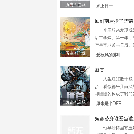
而出？ 春闺褴褛，玉
弘扬老子、庄子、孟
历史 / 连载
水上日一
的遗憾，补这一生的
华千年博大精深的文
发展进步，描写人类追
回到南唐抢了柴荣
李玉醒来发现成
后主李煜。第一年，
宜皇帝老爹与母后。
仁肇与韩熙载。他灭
历史 / 连载
爱秋风的落叶
王。……第二年，他
羽衣曲”。他发现了刺杀
匪首
人生短短数十载
步，看似都平凡而淡
却慢慢的构成了我们
故事，便是一个少年
历史 / 连载
原来是个der
地，在命运的浪潮下
大的匪 ...
短命替身谁爱当谁
他早知怀里寒玉