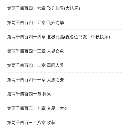
第两千四百四十六章 飞升仙界(大结局）
第两千四百四十五章 飞升之劫
第两千四百四十四章 北极元晶(祝各位书友，中秋快乐）
第两千四百四十三章 人界众象
第两千四百四十二章 重回人界
第两千四百四十一章 人族之变
第两千四百四十章 得果
第两千四百三十九章 交易、大会
第两千四百三十八章 收获