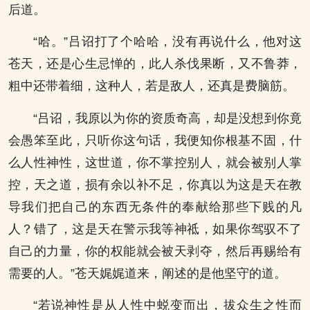
后道。
“哈。”吕诏打了个哈哈，没有再说什么，他对这
苍天，还是心生忌惮的，此人杀伐果断，又不鲁莽，
粗中还带着细，这种人，若是敌人，还真是费脑筋。
“吕诏，我原以为你的资质奇高，却是没想到你竟
会愚笨至此，只听你这句话，我便知你根基不固，什
么人性神性，这世道，你不掌控别人，就会被别人掌
控，天之道，损有余以补不足，你真以为这是天在教
导我们把自己的东西无条件的奉献给那些下贱的凡
人？错了，这是天在警示我等神祗，如果你驾驭不了
自己的力量，你的权能就会被天剥夺，然后再赐给有
需要的人。”苍天娓娓道来，阐述的是他坚守的道。
“若说神性是从人性中蜕变而出，拔众生之性而