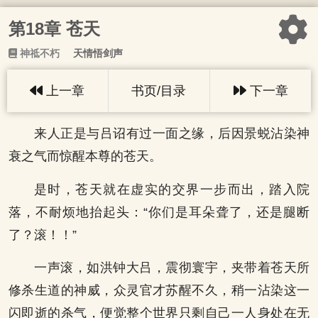
第18章 苍天
神祗不朽
天情悟剑声
上一章
书页/目录
下一章
来人正是与吕诏有过一面之缘，后因景蜕沾染神
衰之气而惊醒本尊的苍天。
是时，苍天就在虚实的交界一步而出，踏入院
落，不耐烦地抬起头：“你们是耳朵聋了，还是腿断
了？滚！！”
一声滚，如洪钟大吕，震彻寰宇，夹带着苍天所
修杀生道的神威，众灵官才苏醒不久，稍一沾染这一
闪即逝的杀气，便觉整个世界只剩自己一人身处在无