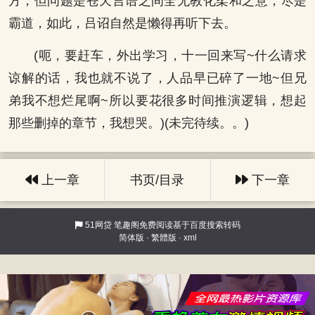
方，但问题是苍天言语之间全无教化柔和之意，尽是
霸道，如此，吕诏自然是懒得再听下去。
(呃，要赶车，外出学习，十一回来写~什么请求
谅解的话，我也就不说了，人品早已碎了一地~但兄
弟我不想烂尾啊~所以要花很多时间推演逻辑，想起
那些删掉的章节，我想哭。)(未完待续。。)
上一章
书页/目录
下一章
51网贷
笔趣阁免费阅读基于百度搜索转码
简体版
·
繁體版
·
xml