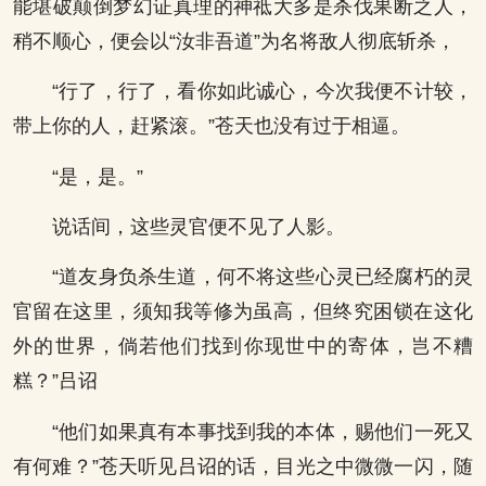
能堪破颠倒梦幻证真理的神祗大多是杀伐果断之人，
稍不顺心，便会以“汝非吾道”为名将敌人彻底斩杀，
“行了，行了，看你如此诚心，今次我便不计较，
带上你的人，赶紧滚。”苍天也没有过于相逼。
“是，是。”
说话间，这些灵官便不见了人影。
“道友身负杀生道，何不将这些心灵已经腐朽的灵
官留在这里，须知我等修为虽高，但终究困锁在这化
外的世界，倘若他们找到你现世中的寄体，岂不糟
糕？”吕诏
“他们如果真有本事找到我的本体，赐他们一死又
有何难？”苍天听见吕诏的话，目光之中微微一闪，随