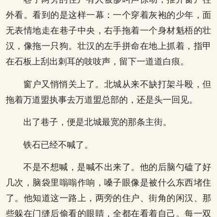
外看。看到的是这样一幕：一个穿着灰袍的少年，面
无表情地走在巷子中央，右手拖着一个身材魁梧的壮
汉，像拖一只狗。壮汉的左手拼命在地上抓着，指甲
在石板上刮出刺耳的吱吱声，留下一道道白痕。
窗户又悄悄关上了。北城从来不缺打架斗殴，但
拖着万道盟执事去万道盟总部的，还是头一回见。
出了巷子，便是北城最宽的那条主街。
铁石已经不喊了。
不是不想喊，是喊不出来了。他的后脑勺磕了好
几次，脑袋里嗡嗡作响，嗓子眼像是被什么东西堵住
了。他知道这一路上，两旁的住户、街角的闲汉、那
些躲在门缝后偷看的眼睛，全都在看着自己。每一双