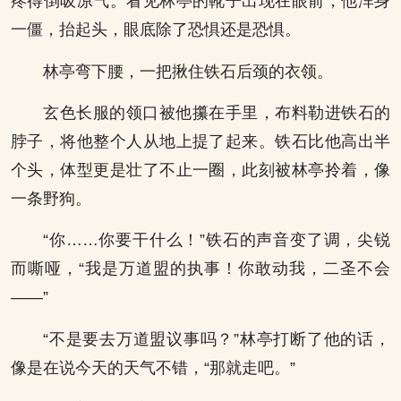
疼得倒吸凉气。看见林亭的靴子出现在眼前，他浑身
一僵，抬起头，眼底除了恐惧还是恐惧。
林亭弯下腰，一把揪住铁石后颈的衣领。
玄色长服的领口被他攥在手里，布料勒进铁石的
脖子，将他整个人从地上提了起来。铁石比他高出半
个头，体型更是壮了不止一圈，此刻被林亭拎着，像
一条野狗。
“你……你要干什么！”铁石的声音变了调，尖锐
而嘶哑，“我是万道盟的执事！你敢动我，二圣不会
——”
“不是要去万道盟议事吗？”林亭打断了他的话，
像是在说今天的天气不错，“那就走吧。”