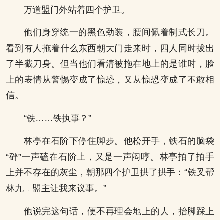
万道盟门外站着四个护卫。
他们身穿统一的黑色劲装，腰间佩着制式长刀。
看到有人拖着什么东西朝大门走来时，四人同时拔出
了半截刀身。但当他们看清被拖在地上的是谁时，脸
上的表情从警惕变成了惊恐，又从惊恐变成了不敢相
信。
“铁……铁执事？”
林亭在石阶下停住脚步。他松开手，铁石的脑袋
“砰”一声磕在石阶上，又是一声闷哼。林亭拍了拍手
上并不存在的灰尘，朝那四个护卫拱了拱手：“铁叉帮
林九，盟主让我来议事。”
他说完这句话，便不再理会地上的人，抬脚踩上