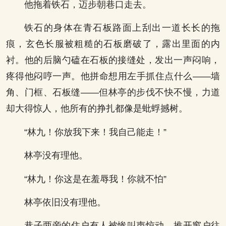
他拖着铁石，迈步朝巷口走去。
铁石的身体在青石板路面上刮出一道长长的拖
痕，玄色长服被粗糙的石板磨破了，露出里面的内
衬。他的后脑勺磕在石板的接缝处，发出一声闷响，
疼得他闷哼一声。他拼命想用左手抓住点什么——墙
角、门框、石板缝——但林亭的步伐不快不慢，力道
却大得惊人，他所有的挣扎都像是蚍蜉撼树。
“林九！你放我下来！我自己能走！”
林亭没有理他。
“林九！你这是在羞辱我！你就不怕”
林亭依旧没有理他。
巷子两旁的住户有人被惨叫声惊动，推开窗户往