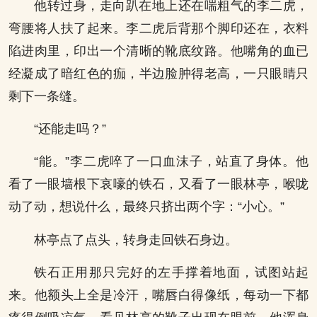
他转过身，走向趴在地上还在喘粗气的李二虎，
弯腰将人扶了起来。李二虎后背那个脚印还在，衣料
陷进肉里，印出一个清晰的靴底纹路。他嘴角的血已
经凝成了暗红色的痂，半边脸肿得老高，一只眼睛只
剩下一条缝。
“还能走吗？”
“能。”李二虎啐了一口血沫子，站直了身体。他
看了一眼墙根下哀嚎的铁石，又看了一眼林亭，喉咙
动了动，想说什么，最终只挤出两个字：“小心。”
林亭点了点头，转身走回铁石身边。
铁石正用那只完好的左手撑着地面，试图站起
来。他额头上全是冷汗，嘴唇白得像纸，每动一下都