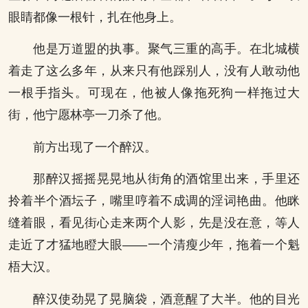
眼睛都像一根针，扎在他身上。
他是万道盟的执事。聚气三重的高手。在北城横
着走了这么多年，从来只有他踩别人，没有人敢动他
一根手指头。可现在，他被人像拖死狗一样拖过大
街，他宁愿林亭一刀杀了他。
前方出现了一个醉汉。
那醉汉摇摇晃晃地从街角的酒馆里出来，手里还
拎着半个酒坛子，嘴里哼着不成调的淫词艳曲。他眯
缝着眼，看见街心走来两个人影，先是没在意，等人
走近了才猛地瞪大眼——一个清瘦少年，拖着一个魁
梧大汉。
醉汉使劲晃了晃脑袋，酒意醒了大半。他的目光