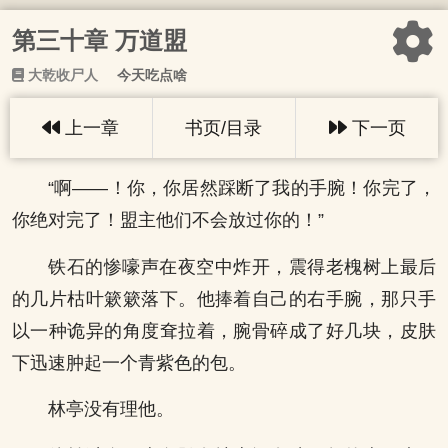
第三十章 万道盟
大乾收尸人
今天吃点啥
上一章
书页/目录
下一页
“啊——！你，你居然踩断了我的手腕！你完了，
你绝对完了！盟主他们不会放过你的！”
铁石的惨嚎声在夜空中炸开，震得老槐树上最后
的几片枯叶簌簌落下。他捧着自己的右手腕，那只手
以一种诡异的角度耷拉着，腕骨碎成了好几块，皮肤
下迅速肿起一个青紫色的包。
林亭没有理他。