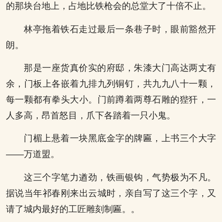
的那块台地上，占地比铁枪会的总堂大了十倍不止。
林亭拖着铁石走过最后一条巷子时，眼前豁然开
朗。
那是一座货真价实的府邸，朱漆大门高达两丈有
余，门板上各嵌着九排九列铜钉，共九九八十一颗，
每一颗都有拳头大小。门前蹲着两尊石雕的狴犴，一
人多高，昂首怒目，爪下各踏着一只小鬼。
门楣上悬着一块黑底金字的牌匾，上书三个大字
——万道盟。
这三个字笔力遒劲，铁画银钩，气势极为不凡。
据说当年祁春刚来出云城时，亲自写了这三个字，又
请了城内最好的工匠雕刻制匾。。