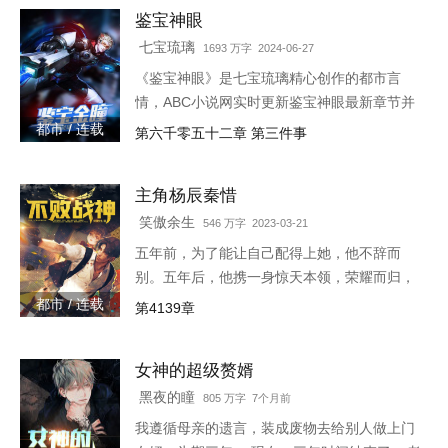
鉴宝神眼
七宝琉璃
1693 万字 2024-06-27
《鉴宝神眼》是七宝琉璃精心创作的都市言
情，ABC小说网实时更新鉴宝神眼最新章节并
且提供无弹窗阅读，书友所发表的鉴宝神眼评
都市 / 连载
第六千零五十二章 第三件事
论，并不代表ABC小说网赞同或者支持鉴宝神
眼读者的观点。各位书友
主角杨辰秦惜
笑傲余生
546 万字 2023-03-21
五年前，为了能让自己配得上她，他不辞而
别。五年后，他携一身惊天本领，荣耀而归，
只是归来之时，竟发现自己多了一个女儿。
都市 / 连载
第4139章
3w4597-16544
女神的超级赘婿
黑夜的瞳
805 万字 7个月前
我遵循母亲的遗言，装成废物去给别人做上门