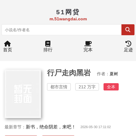
51网贷
m.51wangdai.com
首页
排行
完本
足迹
行尸走肉黑岩
作者：
夏树
都市言情
212 万字
全本
新书，绝命阴差，来吧！
最新章节：
2026-05-30 17:11:02