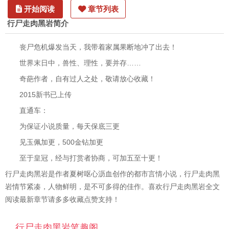
开始阅读
章节列表
行尸走肉黑岩简介
丧尸危机爆发当天，我带着家属果断地冲了出去！
世界末日中，兽性、理性，要并存……
奇葩作者，自有过人之处，敬请放心收藏！
2015新书已上传
直通车：
为保证小说质量，每天保底三更
见玉佩加更，500金钻加更
至于皇冠，经与打赏者协商，可加五至十更！
行尸走肉黑岩是作者夏树呕心沥血创作的都市言情小说，行尸走肉黑
岩情节紧凑，人物鲜明，是不可多得的佳作。喜欢行尸走肉黑岩全文
阅读最新章节请多多收藏点赞支持！
行尸走肉黑岩笔趣阁