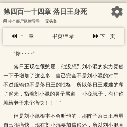
第四百一十四章 落日王身死
带个僵尸纵横异界
无头良
上一章
书页/目录
下一页
“你~~~~”
落日王现在很憋屈，他没想到刘小混的实力竟然
一下子增加了这么多，自己完全不是刘小混的对手，
不过服输也不是落日王的性格，所以落日王艰难的爬
了起来，指着刘小混的鼻子骂道，“小兔崽子，有种你
就给老子来个痛快！！！”
但是刘小混根本不会听他的，那阵子落日王羞辱
自己很痛快，现在刘小混要加倍偿还，所以刘小混直