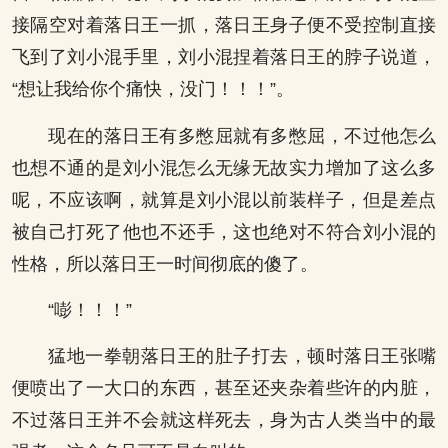
接隔空对着落日王一抓，落日王身子便不受控制直接
飞到了刘小混手里，刘小混捏着落日王的脖子说道，
“想让我给你个痛快，没门！！！”。
现在的落日王有多憋屈就有多憋屈，不过他怎么
也想不通的是刘小混怎么无缘无故实力增加了这么多
呢，不应该啊，就算是刘小混以前装样子，但是差点
被自己打死了他也不还手，这也绝对不符合刘小混的
性格，所以落日王一时间彻底的傻了。
“嘭！！！”
猛地一拳朝落日王的肚子打去，顿时落日王张嘴
便喷出了一大口的东西，甚至还夹杂着些许的内脏，
不过落日王并不会就这样死去，身为古人类当中的最