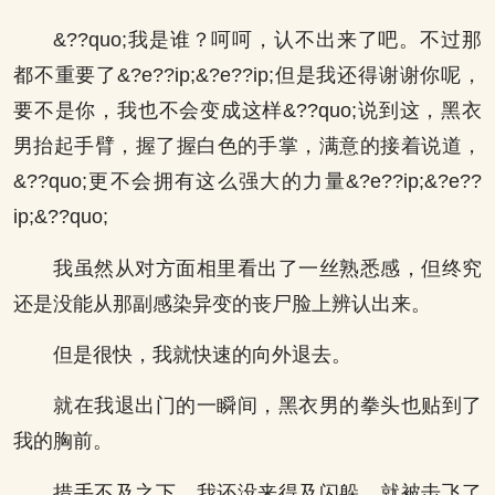
&??quo;我是谁？呵呵，认不出来了吧。不过那
都不重要了&?e??ip;&?e??ip;但是我还得谢谢你呢，
要不是你，我也不会变成这样&??quo;说到这，黑衣
男抬起手臂，握了握白色的手掌，满意的接着说道，
&??quo;更不会拥有这么强大的力量&?e??ip;&?e??
ip;&??quo;
我虽然从对方面相里看出了一丝熟悉感，但终究
还是没能从那副感染异变的丧尸脸上辨认出来。
但是很快，我就快速的向外退去。
就在我退出门的一瞬间，黑衣男的拳头也贴到了
我的胸前。
措手不及之下，我还没来得及闪躲，就被击飞了