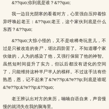
&??quo;你到底是谁？&??quo;
我一边目光阴寒的看着对方，心里强自压抑着惊
异呼唤起老王：&??quo;老王，这个家伙到底是什么
东西？&??quo;
&??quo;大惊小怪的，又不是啥稀奇玩意儿，不
过是只被改造的丧尸，堪比四阶罢了。不知道哪个家
伙做的，人为的感染了他，又强行保留了他的神智。
虽然短时间提升了实力，但以后都没有进化的空间
了，只能维持这种半尸半人的模样。不过这手法有些
熟悉，恩，记不起来了&?e??ip;&?e??ip;到底是谁呢
&?e??ip;&?e??ip;&??quo;
老王辨认出对方的来历，喃喃自语自来，声音慢
慢的就消失在我的脑海里。