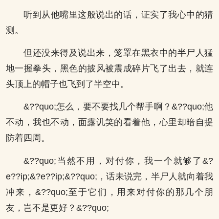
听到从他嘴里这般说出的话，证实了我心中的猜
测。
但还没来得及说出来，笼罩在黑衣中的半尸人猛
地一握拳头，黑色的披风被震成碎片飞了出去，就连
头顶上的帽子也飞到了半空中。
&??quo;怎么，要不要找几个帮手啊？&??quo;他
不动，我也不动，面露讥笑的看着他，心里却暗自提
防着四周。
&??quo;当然不用，对付你，我一个就够了&?
e??ip;&?e??ip;&??quo;，话未说完，半尸人就向着我
冲来，&??quo;至于它们，用来对付你的那几个朋
友，岂不是更好？&??quo;