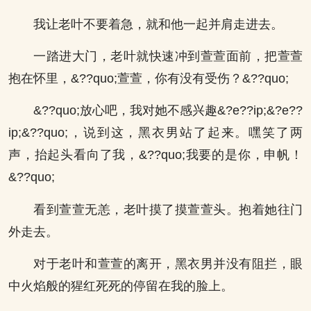
我让老叶不要着急，就和他一起并肩走进去。
一踏进大门，老叶就快速冲到萱萱面前，把萱萱
抱在怀里，&??quo;萱萱，你有没有受伤？&??quo;
&??quo;放心吧，我对她不感兴趣&?e??ip;&?e??
ip;&??quo;，说到这，黑衣男站了起来。嘿笑了两
声，抬起头看向了我，&??quo;我要的是你，申帆！
&??quo;
看到萱萱无恙，老叶摸了摸萱萱头。抱着她往门
外走去。
对于老叶和萱萱的离开，黑衣男并没有阻拦，眼
中火焰般的猩红死死的停留在我的脸上。