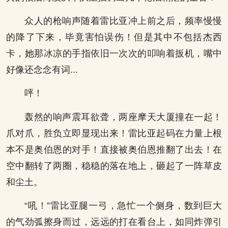
众人的枪响声随着雷比亚冲上前之后，频率慢慢
的降了下来，毕竟害怕误伤！但是其中不包括杰西
卡，她那冰凉的手指依旧一次次的叩响着扳机，嘴中
好像还念念有词...
呯！
轰然的响声震耳欲聋，两座摩天大厦撞在一起！
爪对爪，胜负立即显现出来！雷比亚起码在力量上根
本不是奥伯恩的对手！直接被奥伯恩推翻了出去！在
空中翻转了两圈，稳稳的落在地上，砸起了一阵草皮
和尘土。
“吼！”雷比亚腿一弓，急忙一个侧身，数到巨大
的气劲弧擦身而过，远远的打在看台上，如同炸弹引