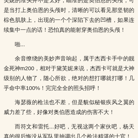
芙妮的准头并不是太好，瞄准的是奥伯恩的头颅，可
是当打上奥伯恩的头颅时，清晰的可以看见那坚韧的
棕色肌肤上，出现的一个个深陷下去的凹槽，如果连
续集中一点的话！恐怕真的能射穿奥伯恩的头颅！
啪...
余音缭绕的美妙声音响起，属于杰西卡手中的靓
金死神m200，相对于黛芙妮来说，杰西卡可就是大神
级别的人物了，随心所欲，绝对的想打哪就打哪！几
乎命中率100%！完完全全的照头招呼！
海瑟薇的枪法也不差，但是貌似秘银疾风之翼的
威力差了些，好像对奥伯恩造成的伤害不大！
而符文和雷托...好吧，无视这两个家伙吧，杨天
真的很后悔没从军队里抽调出几个枪法精湛的士官！