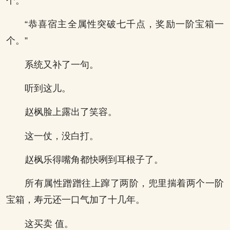
个。”
“恭喜宿主全属性突破七千点，奖励一阶宝箱一
个。”
系统又补了一句。
听到这儿。
赵枫脸上露出了笑容。
这一仗，没白打。
赵枫乐得嘴角都快咧到耳根子了。
所有属性蹭蹭往上蹿了两阶，兜里揣着两个一阶
宝箱，寿元还一口气加了十几年。
这买卖 值。