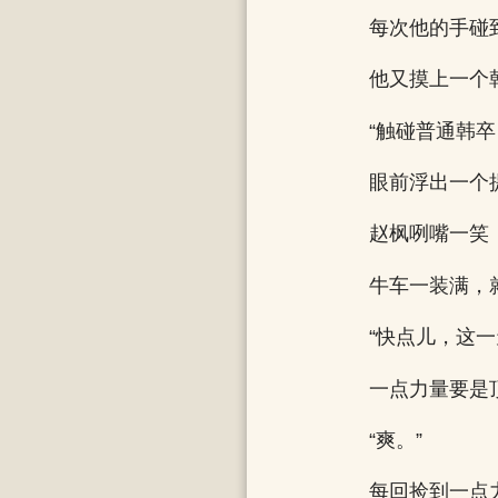
每次他的手碰
他又摸上一个
“触碰普通韩卒
眼前浮出一个
赵枫咧嘴一笑
牛车一装满，
“快点儿，这
一点力量要是
“爽。”
每回捡到一点