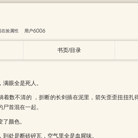
我在捡属性
用户6006
书页/目录
。
，满眼全是死人。
躺着数不清的 ，折断的长剑插在泥里，箭矢歪歪扭扭扎
的尸首混在一起。
变了颜色。
，到处是断砖碎瓦，空气里全是血腥味。