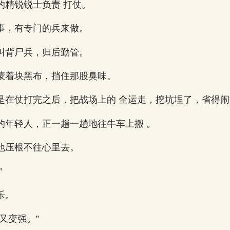
的精锐锐士负责 打仗。
事，有专门的兵来做。
叫背尸兵，归后勤管。
蒙着块黑布，挡住那股臭味。
是在仗打完之后，把战场上的 全运走，挖坑埋了，省得
的年轻人，正一趟一趟地往牛车上搬 。
他压根不往心里去。
”
乐。
又变强。”