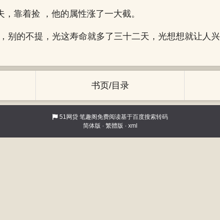
夫，靠着捡 ，他的属性涨了一大截。
尸，别的不提，光这寿命就多了三十二天，光想想就让人兴
书页/目录
51网贷
笔趣阁免费阅读基于百度搜索转码
简体版
·
繁體版
·
xml