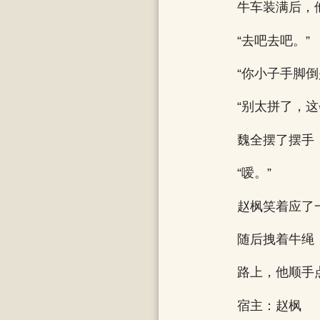
牛车装满后，
“去吧去吧。”
“你小子手脚倒
“别太拼了，
魏全摆了摆手
“嗳。”
赵枫笑着应了
随后拽着牛绳
路上，他顺手
宿主：赵枫