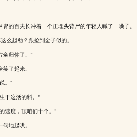
甲胄的百夫长冲着一个正埋头背尸的年轻人喊了一嗓子。
 咋这么起劲？跟捡到金子似的。
片全归你了。”
全笑了起来。
说。”
生干这活的料。”
尸的速度，顶咱们十个。”
一句地起哄。