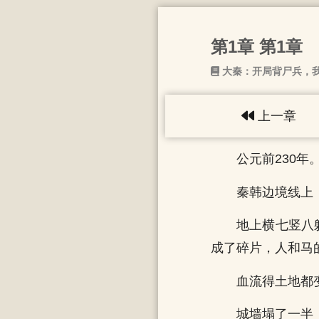
第1章 第1章
大秦：开局背尸兵，
上一章
公元前230年
秦韩边境线上
地上横七竖八
成了碎片，人和马
血流得土地都
城墙塌了一半