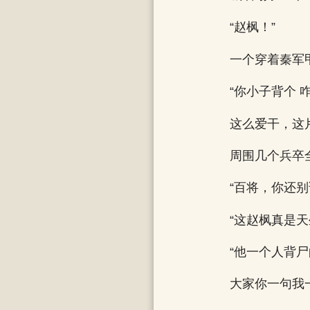
“赵枫！”
一个穿着秦军
“你小子背个
这么爱干，这
周围几个兵卒
“百将，你还别
“这赵枫真是天
“他一个人背
大家你一句我