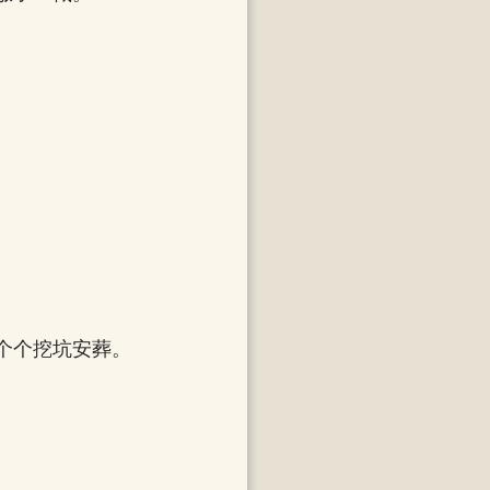
个个挖坑安葬。