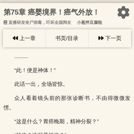
第75章 癌婴境界！癌气外放！
直播研发丧尸病毒，吓坏全国网友
小葱拌豆腐啦
上一章
书页/目录
下一页
.........
“此！便是神体！”
此话一出，全场皆惊。
众人看着镜头前的那张诊断书，不由得微微发
愣。
“这是什么？胃癌晚期，精神分裂？”