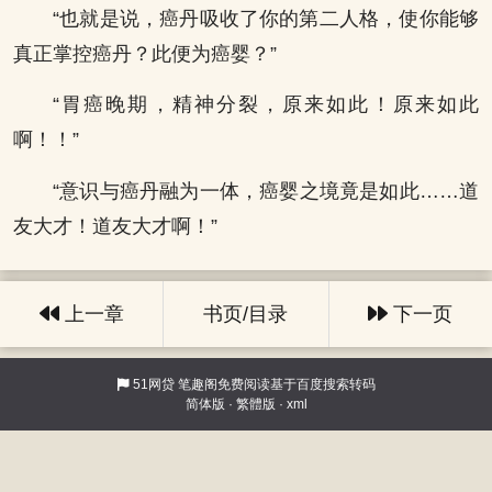
“也就是说，癌丹吸收了你的第二人格，使你能够
真正掌控癌丹？此便为癌婴？”
“胃癌晚期，精神分裂，原来如此！原来如此
啊！！”
“意识与癌丹融为一体，癌婴之境竟是如此……道
友大才！道友大才啊！”
上一章
书页/目录
下一页
51网贷
笔趣阁免费阅读基于百度搜索转码
简体版
·
繁體版
·
xml