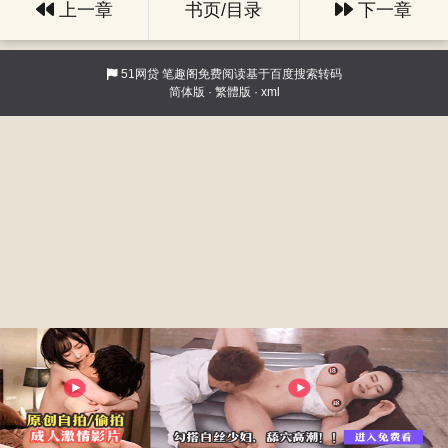
上一章
书页/目录
下一章
51网贷
笔趣阁免费阅读基于百度搜索转码
简体版
·
繁體版
·
xml