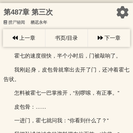
第487章 第三次
捞尸秘闻
栖迟永年
上一章
书页/目录
下一章
霍七的速度很快，半个小时后，门被敲响了。
我刚起身，皮包骨就窜出去开了门，还冲着霍七
告状。
怎料被霍七一巴掌推开，“别啰嗦，有正事。”
皮包骨：……
一进门，霍七就问我：“你看到什么了？”