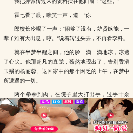
我把孙诚传过来的资料摆在他面前：“这些。”
霍七看了眼，嗤笑一声，道：“你
郎校长冷喝了一声：“闹够了没有，妒贤嫉能，一
辈子难有大出息，哼。”说着转过头去，不再看李科。
就在半梦半醒之间，他的脸一滴一滴地凉，凉透
了心尖。他那超凡的直觉，蓦然地现出了，告别香消
玉殒的杨丽蓉、返回家中的那个困乏的上午，在梦中
所遭遇的一切。
两个拳拳到肉，在院子里大打出手，过手十余
招，不相上下，竟然谁也奈何不了谁。
今日怕是免不了一场恶战，李清心中想着；其实
也难怪三大家族会请这些人前来，三大家族固然强