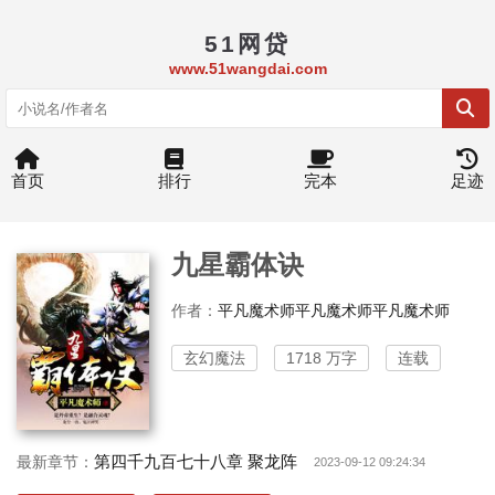
51网贷
www.51wangdai.com
首页
排行
完本
足迹
九星霸体诀
作者：
平凡魔术师平凡魔术师平凡魔术师
玄幻魔法
1718 万字
连载
第四千九百七十八章 聚龙阵
最新章节：
2023-09-12 09:24:34