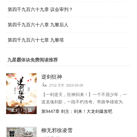
第四千九百六十九章 议会审判？
第四千九百六十八章 九黎后人
第四千九百六十七章 九黎塔
九星霸体诀免费阅读推荐
逆剑狂神
kͬѧ
2712 万字 2023-03-05
【一剑逆天，狂神归来！】一个不屈少年，一
道龙魂剑影，一段不朽传奇。帝路争雄谁为
峰，唯我林轩傲苍生！3w471-25091
玄幻 / 连载
第9447章 剑主：剑来！大龙剑爆发吧
柳无邪徐凌雪