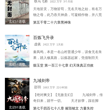
铁马飞桥
1822 万字 3个月前
天地皆灵，万物皆苟，无名天地之始，有名万
物之母，此乃吞天神鼎，可凝精作物，并八荒
之心。得此鼎，吞四海，容八荒……一代邪
玄幻 / 连载
第五千零二十六章黑神珠
神，踏天之路！
百炼飞升录
虚眞
2422 万字 1天前
秦凤鸣，本是一名山村普通少年，误食无名朱
果，踏入修真路，以炼器起家，凭借制符天
赋，只身闯荡荆棘密布的修仙界，本一切都顺
玄幻 / 连载
煅玉堂 第一百三十七章 幻天珠真正功效
利非常，但却是有一难料之事发生在了他身
上…… 本书自开
九域剑帝
邵羽
1663 万字 22小时前
【绝对爽文】【无敌玄幻】 九域剑帝，传
奇归来，踏平一切。 天才妖孽，踩在脚
下，强者大能，挥手灭杀。 人不犯我，我
玄幻 / 连载
第七千四百七十八章 摧毁铭文 力量失控