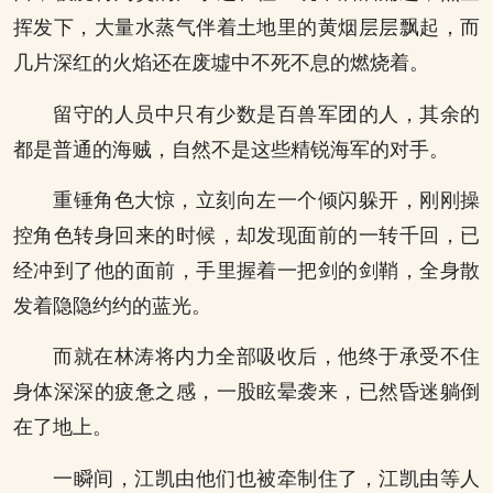
挥发下，大量水蒸气伴着土地里的黄烟层层飘起，而
几片深红的火焰还在废墟中不死不息的燃烧着。
留守的人员中只有少数是百兽军团的人，其余的
都是普通的海贼，自然不是这些精锐海军的对手。
重锤角色大惊，立刻向左一个倾闪躲开，刚刚操
控角色转身回来的时候，却发现面前的一转千回，已
经冲到了他的面前，手里握着一把剑的剑鞘，全身散
发着隐隐约约的蓝光。
而就在林涛将内力全部吸收后，他终于承受不住
身体深深的疲惫之感，一股眩晕袭来，已然昏迷躺倒
在了地上。
一瞬间，江凯由他们也被牵制住了，江凯由等人