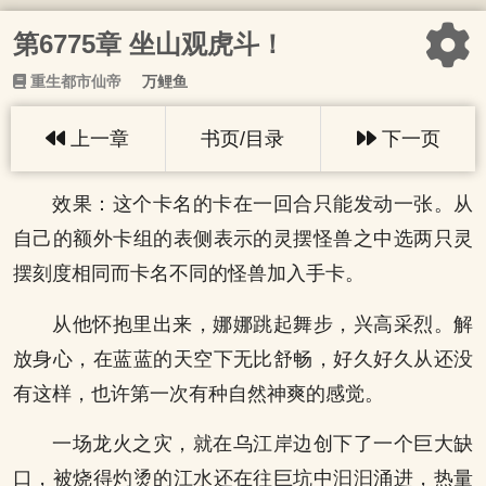
第6775章 坐山观虎斗！
重生都市仙帝
万鲤鱼
上一章
书页/目录
下一页
效果：这个卡名的卡在一回合只能发动一张。从
自己的额外卡组的表侧表示的灵摆怪兽之中选两只灵
摆刻度相同而卡名不同的怪兽加入手卡。
从他怀抱里出来，娜娜跳起舞步，兴高采烈。解
放身心，在蓝蓝的天空下无比舒畅，好久好久从还没
有这样，也许第一次有种自然神爽的感觉。
一场龙火之灾，就在乌江岸边创下了一个巨大缺
口，被烧得灼烫的江水还在往巨坑中汩汩涌进，热量