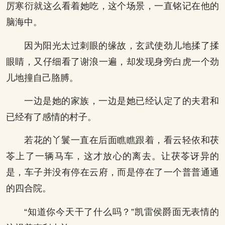
厉寒衍就这么看着她吃，这个场景，一直铭记在他的
脑海中。
因为阳光太过刺眼的缘故，玄武使劲儿地揉了揉
眼睛，又仔细看了谢浪一遍，却发现身旁白虎一个劲
儿地撞自己胳膊。
一边是她的家族，一边是她已经认定了的夫君和
已经有了感情的村子。
若花的丫鬟一直在后面瞧瞧跟着，看云轻依和茯
苓上了一辆马车，这才放心的离去。让茯苓讶异的
是，车子并没有停在云府，而是停在了一个普普通通
的四合院。
“知道你今天干了什么吗？”凯雷侯爵面无表情的