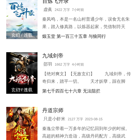
百炼飞升录
虚眞
2422 万字 7小时前
秦凤鸣，本是一名山村普通少年，误食无名朱
果，踏入修真路，以炼器起家，凭借制符天
赋，只身闯荡荆棘密布的修仙界，本一切都顺
玄幻 / 连载
煅玉堂 第一百三十五章 与狼同行
利非常，但却是有一难料之事发生在了他身
上…… 本书自开
九域剑帝
邵羽
1662 万字 4小时前
【绝对爽文】【无敌玄幻】 九域剑帝，传
奇归来，踏平一切。 天才妖孽，踩在脚
下，强者大能，挥手灭杀。 人不犯我，我
玄幻 / 连载
第七千四百七十六章 无法阻拦
不犯人，人若犯我，灭他九族。 3w0-1764
丹道宗师
只是小虾米
2127 万字 2023-08-15
秦逸尘带着一万多年的记忆回到年少的时候。
高超的精神力造诣，高级丹药配方，高级武