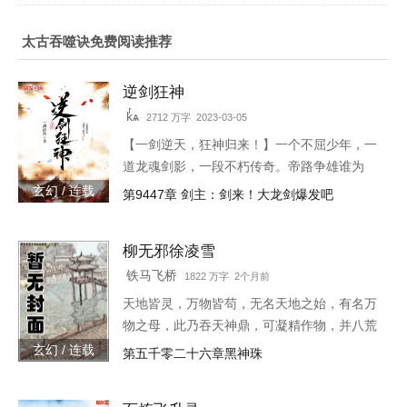
太古吞噬诀免费阅读推荐
逆剑狂神
kͬѧ
2712 万字 2023-03-05
【一剑逆天，狂神归来！】一个不屈少年，一
道龙魂剑影，一段不朽传奇。帝路争雄谁为
峰，唯我林轩傲苍生！3w471-25091
玄幻 / 连载
第9447章 剑主：剑来！大龙剑爆发吧
柳无邪徐凌雪
铁马飞桥
1822 万字 2个月前
天地皆灵，万物皆苟，无名天地之始，有名万
物之母，此乃吞天神鼎，可凝精作物，并八荒
之心。得此鼎，吞四海，容八荒……一代邪
玄幻 / 连载
第五千零二十六章黑神珠
神，踏天之路！