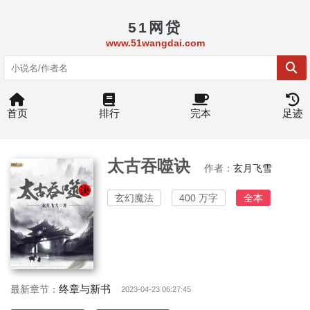
51网贷
www.51wangdai.com
首页
排行
完本
足迹
太古吞噬诀
作者：
玄月飞雪
玄幻魔法
400 万字
全本
终章与新书
最新章节：
2023-04-23 06:27:45