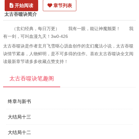
开始阅读
章节列表
太古吞噬诀简介
（玄幻经典，每日万更） 我有一眼，能让神魔颤栗！ 我
有一剑，可叫血漫九天！3w0-426
太古吞噬诀是作者玄月飞雪呕心沥血创作的玄幻魔法小说，太古吞噬
诀情节紧凑，人物鲜明，是不可多得的佳作。喜欢太古吞噬诀全文阅
读最新章节请多多收藏点赞支持！
太古吞噬诀笔趣阁
终章与新书
大结局十三
大结局十二