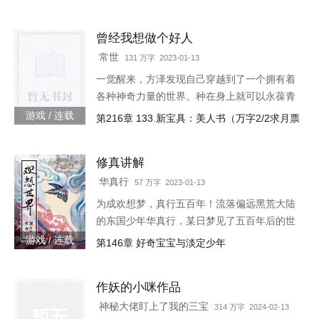
生】【轻系统】【丧尸】【末世生存】【杀伐
果断】【不圣母】
曾经我想做个好人
常世
131 万字 2023-01-13
一觉醒来，方泽发现自己穿越到了一个拥有着
各种神奇力量的世界。种在身上就可以永葆青
春的蘑菇每分一个分身就会智商下降实力提升
游戏 / 连载
第216章 133.新宝具：美人书（万字2/2求月票
的小丑可以代替主人学习锻炼，而且效果翻倍
的替身地灵…怎么说呢。这
修真讲解
华真行
57 万字 2023-01-13
为成欢想梦，真行五百年！流落偏远黑荒大陆
的东国少年华真行，某日梦见了五百年后的世
界。在那个世界上，很多国度与部族甚至已消
游戏 / 连载
第146章 好奇宝宝与淡定少年
失于历史长河，而古老的东国迎来了强大的新
生，东方智慧焕发新的光芒
作妖的小咪作品
神秘大佬盯上了我的三宝
314 万字 2024-02-13