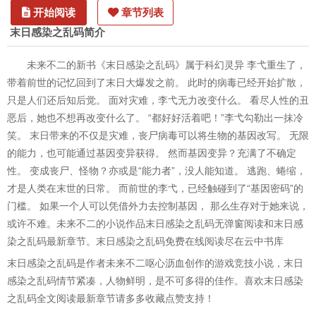
开始阅读
章节列表
末日感染之乱码简介
未来不二的新书《末日感染之乱码》属于科幻灵异 李弋重生了，
带着前世的记忆回到了末日大爆发之前。 此时的病毒已经开始扩散，
只是人们还后知后觉。 面对灾难，李弋无力改变什么。 看尽人性的丑
恶后，她也不想再改变什么了。 “都好好活着吧！”李弋勾勒出一抹冷
笑。 末日带来的不仅是灾难，丧尸病毒可以将生物的基因改写。 无限
的能力，也可能通过基因变异获得。 然而基因变异？充满了不确定
性。 变成丧尸、怪物？亦或是“能力者”，没人能知道。 逃跑、蜷缩，
才是人类在末世的日常。 而前世的李弋，已经触碰到了“基因密码”的
门槛。 如果一个人可以凭借外力去控制基因， 那么生存对于她来说，
或许不难。未来不二的小说作品末日感染之乱码无弹窗阅读和末日感
染之乱码最新章节。末日感染之乱码免费在线阅读尽在云中书库
末日感染之乱码是作者未来不二呕心沥血创作的游戏竞技小说，末日
感染之乱码情节紧凑，人物鲜明，是不可多得的佳作。喜欢末日感染
之乱码全文阅读最新章节请多多收藏点赞支持！