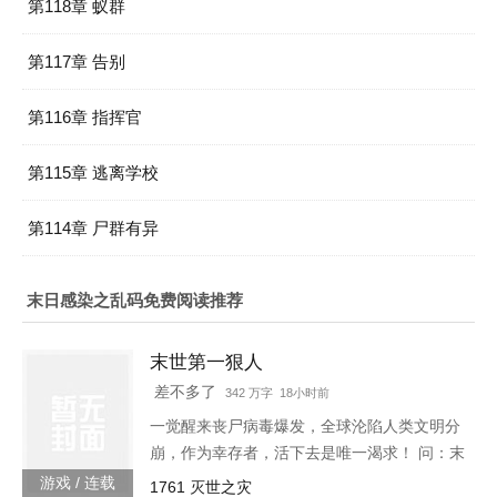
第118章 蚁群
第117章 告别
第116章 指挥官
第115章 逃离学校
第114章 尸群有异
末日感染之乱码免费阅读推荐
末世第一狠人
差不多了
342 万字 18小时前
一觉醒来丧尸病毒爆发，全球沦陷人类文明分
崩，作为幸存者，活下去是唯一渴求！ 问：末
世怎样才能活下去？答：首先要狠！【非重
游戏 / 连载
1761 灭世之灾