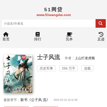
51网贷
www.51wangdai.com
首页
排行
完本
足迹
士子风流
作者：
上山打老虎额
历史军事
256 万字
连载
新书《公子风 流》
最新章节：
2023-03-15 15:11:49