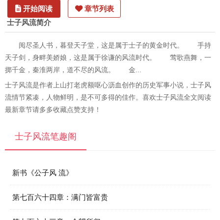
开始阅读
章节列表
士子风流简介
阅尽圣人书，暮登天子堂，这是属于士子的黄金时代。 手持
天子剑，身畔美娇娘，这是属于徐谦的风流时代。 莺歌燕舞，一
掷千金，秦淮两岸，道不尽的风流。 金...
士子风流是作者上山打老虎额呕心沥血创作的历史军事小说，士子风
流情节紧凑，人物鲜明，是不可多得的佳作。喜欢士子风流全文阅读
最新章节请多多收藏点赞支持！
士子风流笔趣阁
新书《公子风 流》
第七百六十四章：满门皆富贵