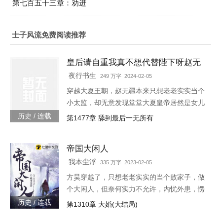
第七百五十三章：劝进
士子风流免费阅读推荐
皇后请自重我真不想代替陛下呀赵无
疆轩辕靖独孤明玥
夜行书生
249 万字 2024-02-05
穿越大夏王朝，赵无疆本来只想老老实实当个
小太监，却无意发现堂堂大夏皇帝居然是女儿
身！“大胆奴才，竟然还没净身，朕诛你九
历史 / 连载
第1477章 舔到最后一无所有
族！”“大胆陛下，你也不想你的秘密被人发现
吧？”就在这时，风华绝代的皇后突然到来，
帝国大闲人
“陛下，本宫来侍寝。”女皇帝情急之下连忙吹
灭灯火，“小赵子，你替朕伺候皇后，以后便是
我本尘浮
335 万字 2023-02-05
朕的心腹！”
方昊穿越了，只想老老实实的当个败家子，做
个大闲人，但奈何实力不允许，内忧外患，愣
是把一个败家子逼成了救世主，无所不能！种
历史 / 连载
第1310章 大婚(大结局)
田，发展工业，驱除外侵……笔趣阁各位书友