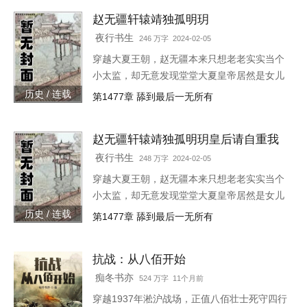
要是觉得《帝国大闲人》还
赵无疆轩辕靖独孤明玥
夜行书生
246 万字 2024-02-05
穿越大夏王朝，赵无疆本来只想老老实实当个
小太监，却无意发现堂堂大夏皇帝居然是女儿
身！“大胆奴才，竟然还没净身，朕诛你九
历史 / 连载
第1477章 舔到最后一无所有
族！”“大胆陛下，你也不想你的秘密被人发现
吧？”就在这时，风华绝代的皇后突然到来，
赵无疆轩辕靖独孤明玥皇后请自重我
“陛下，本宫来侍寝。”女皇帝情急之下连忙吹
真不想代替陛下呀最新章节在线
灭灯火，“小赵子，你替朕伺候皇后，以后便是
夜行书生
248 万字 2024-02-05
朕的心腹！”
穿越大夏王朝，赵无疆本来只想老老实实当个
小太监，却无意发现堂堂大夏皇帝居然是女儿
身！“大胆奴才，竟然还没净身，朕诛你九
历史 / 连载
第1477章 舔到最后一无所有
族！”“大胆陛下，你也不想你的秘密被人发现
吧？”就在这时，风华绝代的皇后突然到来，
抗战：从八佰开始
“陛下，本宫来侍寝。”女皇帝情急之下连忙吹
灭灯火，“小赵子，你替朕伺候皇后，以后便是
痴冬书亦
524 万字 11个月前
朕的心腹！”
穿越1937年淞沪战场，正值八佰壮士死守四行