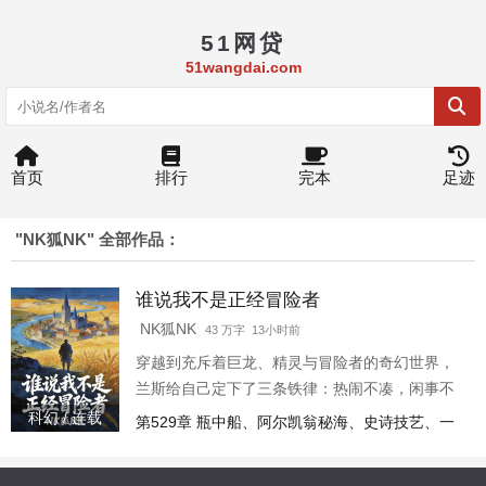
51网贷
51wangdai.com
首页
排行
完本
足迹
"NK狐NK" 全部作品：
谁说我不是正经冒险者
NK狐NK
43 万字 13小时前
穿越到充斥着巨龙、精灵与冒险者的奇幻世界，
兰斯给自己定下了三条铁律：热闹不凑，闲事不
管，天黑不出门。 ……没想到穿越几个月后，上
科幻 / 连载
第529章 瓶中船、阿尔凯翁秘海、史诗技艺、一
辈子玩的不正经游戏还在追他。自此兰斯拥有了
周时间（3600字）
无穷无尽的体力和永不终结的生命。 但是在这个