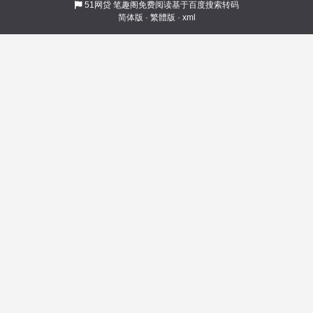
交织了冒险、梦想、贪婪、危险的世界，身为冒
51网贷
笔趣阁免费阅读基于百度搜索转码
简体版
·
繁體版
·
xml
险公会抄写员的他，只想平静的生活，默默的积
攒实力，最后去到满是异族小姐姐的贸易之都尽
情展示自己的天赋。 然而，当时代的洪流涌来，
阴影笼罩大地，