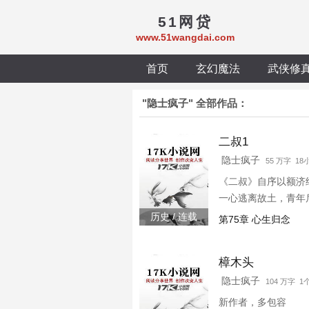
51网贷
www.51wangdai.com
首页
玄幻魔法
武侠修
"隐士疯子" 全部作品：
二叔1
隐士疯子
55 万字 1
《二叔》自序以额济
一心逃离故土，青年
往、亲情、命运和解
历史 / 连载
第75章 心生归念
人民最真实的生存状
樟木头
隐士疯子
104 万字 
新作者，多包容