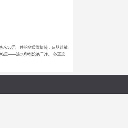
换来38元一件的劣质置换装，皮肤过敏
帖里——连水印都没换干净。 冬至凌
里苏晚晚的右眼。0.3秒的渲染卡顿撕