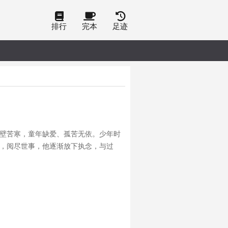
排行
完本
足迹
戈壁苦寒，童年缺爱、孤苦无依。少年时
年，阅尽世事，他逐渐放下执念，与过
苍凉，不煽情不狗血，忠实复刻西北底层