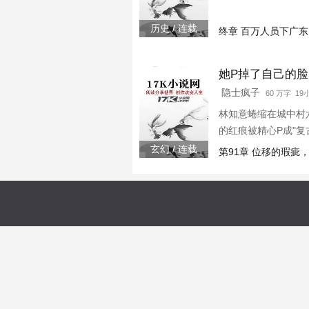
历史 / 连载
终章 百万人员下广
她P掉了自己的脸
隐士疯子
60 万字 1
林知意蜷缩在城中村
的红痕被精心P成"
晨三点，手机裂纹突然
玄幻 / 连载
第91章 位移的瑕疵
裂时空，修图参数变