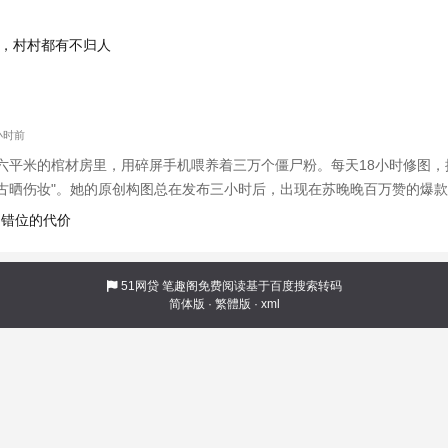
东，村村都有不归人
9小时前
六平米的棺材房里，用碎屏手机喂养着三万个僵尸粉。每天18小时修图，
复古晒伤妆"。她的原创构图总在发布三小时后，出现在苏晚晚百万赞的爆款
渗出蓝光。当她第214次修改被盗用的封面时，"修复画笔"竟抹掉了现实
，错位的代价
成现实法则： 曝
51网贷
笔趣阁免费阅读基于百度搜索转码
简体版
·
繁體版
·
xml