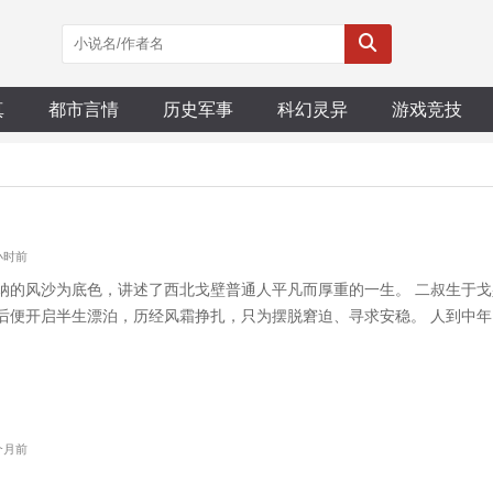
真
都市言情
历史军事
科幻灵异
游戏竞技
8小时前
纳的风沙为底色，讲述了西北戈壁普通人平凡而厚重的一生。 二叔生于
后便开启半生漂泊，历经风霜挣扎，只为摆脱窘迫、寻求安稳。 人到中
，最终回到曾经拼命逃离的故土，扎根小镇，安放余生。 全书叙事克制
态。 故事不是传奇，而是众生
1个月前