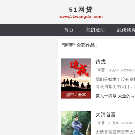
51网贷
www.51wangdai.com
首页
玄幻魔法
武侠修
"阿菩" 全部作品：
边戎
阿菩
31 万字 2023-02-
我们是奴隶！没有食
冷眼与紧闭的大门，
17K文学网。—————
都市 / 全本
第六十四章 大金的两
鲜花^_
大清首富
阿菩
26 万字 2023-02-
大清首富最新章节大