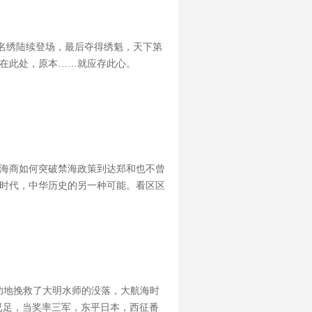
名绣陆续登场，最后夺得绣魁，天下第
该在此处，原本……就应存此心。
明海商如何突破禁海政策到达郑和也不曾
海时代，中华历史的另一种可能。看区区
功地挽救了大明水师的没落，大航海时
已足，当奖率三军，东平日本，西征番