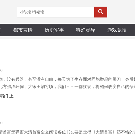
真
都市言情
历史军事
科幻灵异
游戏竞技
06
物，没有兵器，甚至没有自由，每天为了生存面对同胞举起的屠刀，身后
北方强敌环伺，大宋王朝将顷，我们－－一群奴隶，将如何改变自己的命
———————————新书《东海屠》地址：http://lishi.17k.com/bo
扇门 上
09
清首富无弹窗大清首富全文阅读各位书友要是觉得《大清首富》还不错的