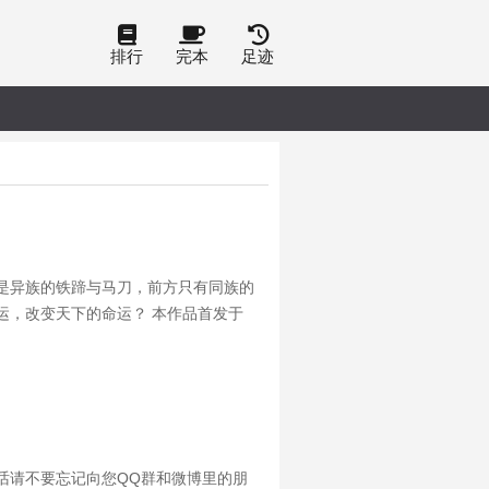
排行
完本
足迹
是异族的铁蹄与马刀，前方只有同族的
运，改变天下的命运？ 本作品首发于
ok/31727.html请大家帮忙点击收藏投
话请不要忘记向您QQ群和微博里的朋