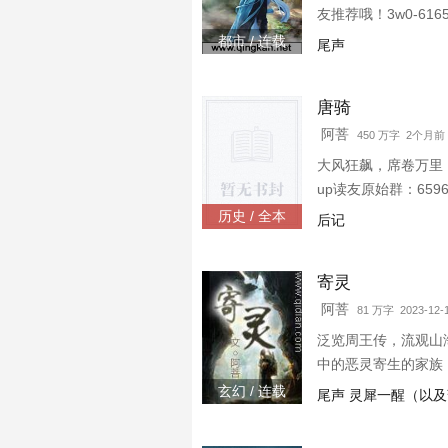
友推荐哦！3w0-6165
都市 / 连载
尾声
唐骑
阿菩
450 万字 2个月前
大风狂飙，席卷万里，
up读友原始群：6596
历史 / 全本
后记
寄灵
阿菩
81 万字 2023-12-
泛览周王传，流观山
中的恶灵寄生的家族
玄幻 / 连载
尾声 灵犀一醒（以