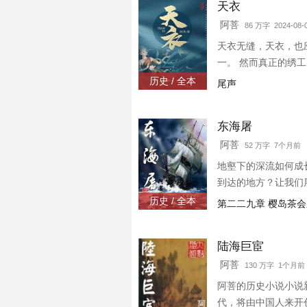
天衣
阿菩
86 万字 2024-08-
天衣无缝，天衣，也
一。 然而真正的绣
历史 / 全本
尾声
东海屠
阿菩
52 万字 7个月前
地壑下的深流如何成
到达的地方？让我们
海商呼啸东南，威震
历史 / 全本
第二二九章 樱岛茶
陆海巨宦
阿菩
130 万字 1个月前
阿菩的历史小说小说
代，将由中国人来开