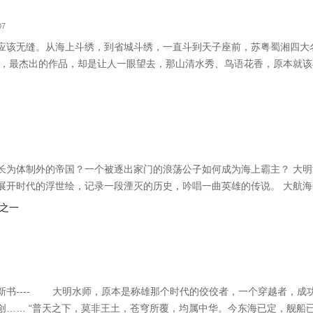
07
应该无缝。从海上斗绣，到省城斗绣，一直斗到天子座前，苏粤蜀湘四大
工，最杰出的作品，却是让人一眼望去，那山清水秀、鸟语花香，原本就
长为体制外的帝国？一个被逐出家门的浪荡公子如何成为海上霸主？ 大
展开时代的浮世绘，记录一段湮灭的历史，吟唱一曲英雄的传说。 大航
四海，打造新的天朝！ 光荣与梦想，尽在东海屠！
会之一
新书---- 大明水师，原本是称雄那个时代的佼佼者，一个穿越者，成
创…… “普天之下，莫非王土，苍穹所覆，均属中华。今东海已定，舰船