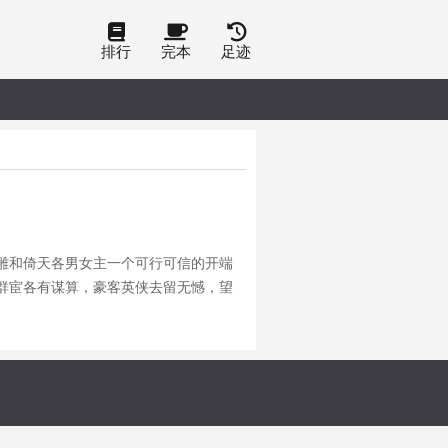
排行
完本
足迹
雕和倚天各男女主一个可行可信的开端
群宦各有谋算，豪客英侠去留无憾，望