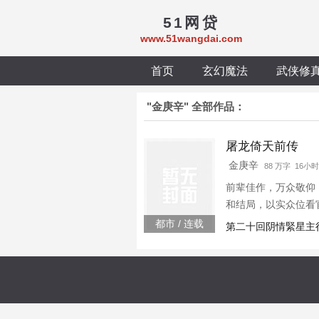
51网贷
www.51wangdai.com
首页
玄幻魔法
武侠修
"金庚辛" 全部作品：
屠龙倚天前传
金庚辛
88 万字 16小
前辈佳作，万众敬仰
和结局，以实众位看
众位读者不吝评判。
都市 / 连载
第二十回阴情緊星主