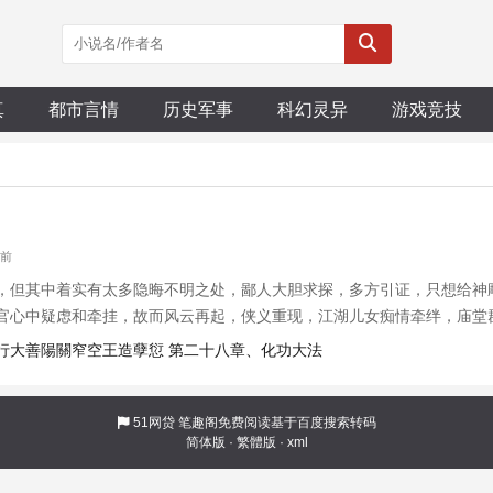
真
都市言情
历史军事
科幻灵异
游戏竞技
时前
，但其中着实有太多隐晦不明之处，鄙人大胆求探，多方引证，只想给神
官心中疑虑和牵挂，故而风云再起，侠义重现，江湖儿女痴情牵绊，庙堂
行大善陽關窄空王造孽愆 第二十八章、化功大法
51网贷
笔趣阁免费阅读基于百度搜索转码
简体版
·
繁體版
·
xml