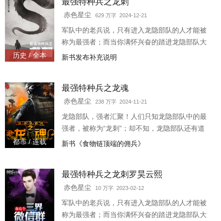
最强特种兵之龙刺
赤色星尘
629 万字 2024-12-21
军队中的老兵说，只有进入龙隐部队的人才能被
称为最强者；而当你满怀兴奋的踏进龙隐部队大
门的时候，你依然会被那里的教官称为“菜鸟”。
历史 / 全本
新书发布补充说明
因为在那里，只有一种人才有资格被尊称为最强
者，那种人叫做——“龙刺”！ 强者之路，我愿为
最强特种兵之龙魂
卒，前进虽难，谁可曾见我后退半步！
赤色星尘
238 万字 2024-11-21
龙隐部队，强者汇聚！人们只知龙隐部队中的最
强者，被称为“龙刺”；却不知，龙隐部队还有道
“影子”，被称为“龙魂”，“龙魂”万中无一！如果说
都市 / 连载
新书《食物链顶端的佣兵》
“狂龙”罗昊是龙隐部队..
最强特种兵之龙刺罗昊云熙
赤色星尘
10 万字 2023-02-12
军队中的老兵说，只有进入龙隐部队的人才能被
称为最强者；而当你满怀兴奋的踏进龙隐部队大