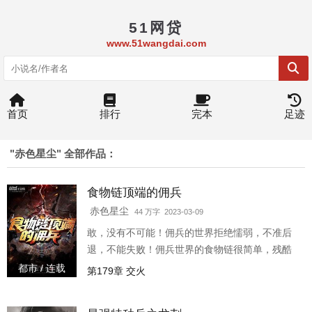
51网贷
www.51wangdai.com
首页
排行
完本
足迹
"赤色星尘" 全部作品：
食物链顶端的佣兵
赤色星尘
44 万字 2023-03-09
敢，没有不可能！佣兵的世界拒绝懦弱，不准后
退，不能失败！佣兵世界的食物链很简单，残酷
想活下去吗？那就拼尽全力站上食物链的顶端！
都市 / 连载
第179章 交火
3w0-42522