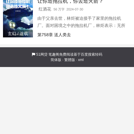
让你造拖拉机，你去造火箭？
舰，太空飞船也是船！ 当核聚变引擎的光芒照亮
半个地球，小伙伴们纷纷流泪：“这哪是民企，这
红酒花
56 万字 2024-07-30
是魔法吧！”
由于父亲去世，林炬被迫接手了家里的拖拉机
厂。面对困境之中的拖拉机厂，林炬表示：无所
谓，系统会出手！ 既然能造拖拉机，想必我转行
玄幻 / 连载
第758章 送人类去
生产火箭也是十分合理的吧？于是在平平无奇的
拖拉机厂里，一枚高大的火箭竖了起来。 接着全
世界都发现这家拖拉机厂越发离谱：新能源汽
51网贷
笔趣阁免费阅读基于百度搜索转码
简体版
·
繁體版
·
xml
车，坦克，喷气式发动机，客机，战斗机，航
母……众人指着林炬的鼻子问：“你不是造拖拉机
的吗？”林炬无辜地指着火星移动基地：“履带式，
能下地，你就说是