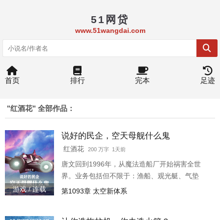
51网贷
www.51wangdai.com
首页
排行
完本
足迹
"红酒花" 全部作品：
说好的民企，空天母舰什么鬼
红酒花
200 万字 1天前
唐文回到1996年，从魔法造船厂开始祸害全世
界。业务包括但不限于：渔船、观光艇、气垫
船、船坞登陆舰、两栖攻击舰、导弹巡洋舰、武
游戏 / 连载
第1093章 太空新体系
库战列舰、航母、核潜艇等。 什么，你问我既然
这么逆天，空天母舰能不能造？空天母舰也是