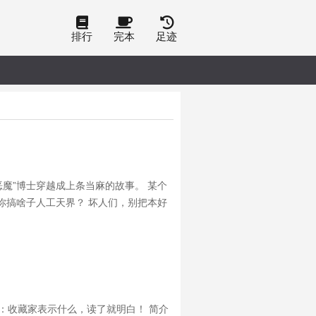
排行
完本
足迹
魔”博士穿越成上条当麻的故事。 某个
你搞啥子人工天界？ 坏人们，别把本好
鼻，河马嘴…… “恶党必须揍！”某好
4：收藏家表示什么，读了就明白！ 简介