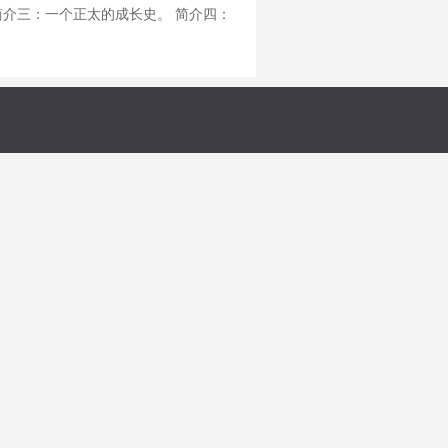
简介三：一个正太的成长史。 简介四：
” 主角：“他奶奶个熊！老子才不是什