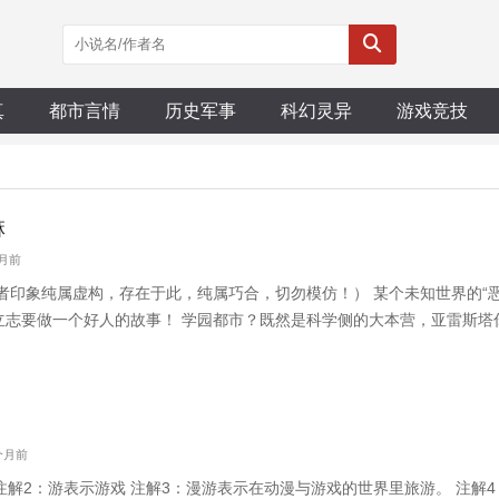
真
都市言情
历史军事
科幻灵异
游戏竞技
麻
个月前
者印象纯属虚构，存在于此，纯属巧合，切勿模仿！） 某个未知世界的“恶
者立志要做一个好人的故事！ 学园都市？既然是科学侧的大本营，亚雷斯塔
你！ “我什么时候惹你了？”一方通行欲哭无泪的指着自己的熊猫眼，野猪
以，不要再
1个月前
注解2：游表示游戏 注解3：漫游表示在动漫与游戏的世界里旅游。 注解