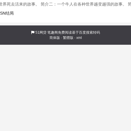
世界死去活来的故事。 简介二：一个牛人在各种世界越变越强的故事。 
读了就明白！ 真相帝：“说是漫游，其实就是个乱七八糟的大杂烩同人文！
FSN结局
51网贷
笔趣阁免费阅读基于百度搜索转码
简体版
·
繁體版
·
xml