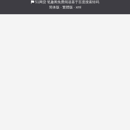
51网贷
笔趣阁免费阅读基于百度搜索转码
简体版
·
繁體版
·
xml