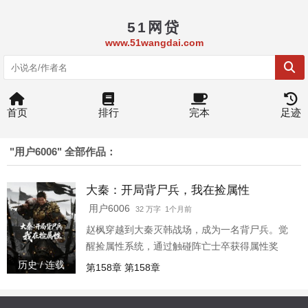
51网贷
www.51wangdai.com
首页
排行
完本
足迹
"用户6006" 全部作品：
大秦：开局背尸兵，我在捡属性
用户6006
32 万字 1个月前
赵枫穿越到大秦灭韩战场，成为一名背尸兵。觉
醒捡属性系统，通过触碰阵亡士卒获得属性奖
励。 在残酷的战场上，他低调发育，悄然变强。
历史 / 连载
第158章 第158章