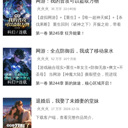
网游：我的普攻可以盗取万物
火火火
35 万字 22小时前
【虚拟网游】+【重生】+【唯一超神天赋】+【杀
伐果断】 重生回到《诸神之下》开服之前，带着
前世无尽的遗憾与恨意，林夜白意外觉醒全服唯
科幻 / 连载
第一卷 第245章 狂升能量！
一超神天赋【窃法巧手】。 每次攻击都有几率掉
落战利品！ 当普通玩家还在为一件黑铁装备争得
网游：全点防御后，我成了移动泉水
头破血流时，林夜白已经屠尽新手村BOSS，坐拥
神装无数！ 当各大顶尖公会还在为争夺一块领地
火火火
52 万字 10个月前
勾心斗角时，林夜白早已踏碎神级副本，执掌神
【游戏融合现实+重生+单女主+防御无敌+爽文+不
域权柄！ 神级法师：我禁咒覆盖千里，自以为天
圣母】 当网游【神魔大陆】撕裂壁垒，照进现
下
实，有人借此登临神座，有人却坠入万劫深渊。
科幻 / 连载
第一卷 第244章 新的旅途，核心区域开启！
上一世，林御倾尽所有为白月光苏瑶付出一切，
换来的却是尊严被踩碎，真心喂了狗。 好在上天
退婚后，我娶了未婚妻的堂妹
垂怜，让林御重回【神魔大陆】开服当日。 再次
觉醒神级天赋【绝对防御】的他，自此成为一代
火火火
17 万字 2024-12-31
传说。 每受一击，就增加防御，反伤就能让敌人
下载客户端，查看完整作品简介。
饮恨西北。 敌方大刀砍来，他毫发无损，防御值