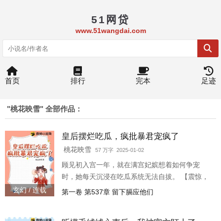
51网贷
www.51wangdai.com
首页
排行
完本
足迹
"桃花映雪" 全部作品：
皇后摆烂吃瓜，疯批暴君宠疯了
桃花映雪
57 万字 2025-01-02
顾见初入宫一年，就在满宫妃嫔想着如何争宠
时，她每天沉浸在吃瓜系统无法自拔。 【震惊，
长公主那老实巴交驸马竟然背着她养酒林肉池，
玄幻 / 连载
第一卷 第537章 留下膈应他们
贿赂官员。】 【哦豁，宁国公府世子爷空有其
表，不仅和表妹厮混，还在外面养外室，可惜外