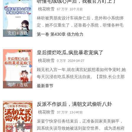
听懂毛绒绒心声后，我被官方盯上了
室生的儿子不是他的。】 【安南伯夫人出轨马
夫，安南伯头上妥妥一顶绿帽子。】 【护国小将
桃花映雪
67 万字 10个月前
军那方面不行，竟然让弟弟代替他行房事，还怀
林听被男朋友设计车祸身亡后，意外和小系统绑
了两个孩子，最后为了找回自尊心又磋磨妻
定，她不仅重生了，还靠着小系统，听懂各种毛
子。】 顾见初吃瓜吃的
茸茸心声。 警犬基地走失小狗主动上门求助，她
玄幻 / 连载
第一卷 第430章 借力给力
不仅帮走失小狗找到主人，顺便破获黑砖窑案
子。 偶遇连环杀人案，这都不是事，小手一招，
皇后摆烂吃瓜,疯批暴君宠疯了
流浪猫咪来帮忙，经过猫猫神探口供，罪犯很快
落网。 突发超自然灾害，林听带着小动物们主动
桃花映雪
0 万字 2024-04-27
出现在救援现场，在小动物帮助下，成功解救多
顾见初入宫一年,就在满宫妃嫔想着如何争宠时,她
名被困人员。 林业局的小金丝猴茶饭不思，求助
每天沉浸在吃瓜系统无法自拔。【震惊,长公主那
到林听面前，没
老实巴交驸马竟然背着她养酒林肉池,贿赂官
都市 / 连载
最新章节
员。】【哦豁,宁国公府世子爷空有其表,不仅和表
妹厮混,还在外面养外室,可惜外室生的儿子不是他
反派不作妖后，满朝文武偷听八卦
的。】【安南伯夫人出轨马夫,安南伯头上妥妥一
顶绿帽子。】【护国小将军那方面不行,竟然让弟
桃花映雪
37 万字 13小时前
弟代替他行房事,还怀了两个孩子,最后为了找回自
裴宴宁快穿任务结束后，正准备回家美美躺平，
尊心又磋磨妻子。】顾见初吃瓜吃的上头,丝毫
因系统失误导致她被送到架空世界。 成为丞相府