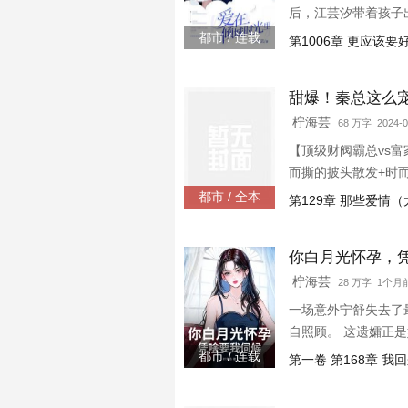
后，江芸汐带着孩子
都市 / 连载
第1006章 更应该
甜爆！秦总这么
柠海芸
68 万字 2024-0
【顶级财阀霸总vs富
而撕的披头散发+时
法很简单。 因为喜
都市 / 全本
第129章 那些爱情
为梦小姐看起来就很
你白月光怀孕，
柠海芸
28 万字 1个月
一场意外宁舒失去了
自照顾。 这遗孀正
垮了宁舒。 “傅言深
都市 / 连载
第一卷 第168章 
言深才意识到，有一