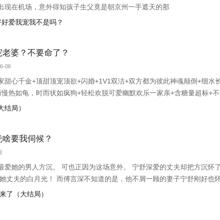
出现在机场，意外得知孩子生父竟是朝京州一手遮天的那
要好好爱我宠我不是吗？
宠老婆？不要命了？
6-06
家甜心千金+顶甜顶宠顶欲+闪婚+1V1双洁+双方都为彼此神魂颠倒+细水
而慢热如龟，时而状如疯狗+轻松欢脱可爱幽默欢乐一家亲+含糖量超标+
欢，所以忠于。她没想到秦时会一口答应。她忍不住问秦时：“秦先生能告诉
（大结局）
好亲。”梦星
凭啥要我伺候？
前
最爱她的男人方沉。 可也正因为这场意外。 宁舒深爱的丈夫却把方沉怀
是她丈夫的白月光！ 而傅言深不知道的是，他不屑一顾的妻子宁舒刚好也
，离婚吧。” 傅言深从不以为然，以为她只是闹大小姐脾气。 可是后来他
我回来了（大结局）
道光早就住进了他心