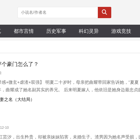
真
都市言情
历史军事
科幻灵异
游戏竞技
穿个豪门怎么了？
前
+带感+微玄+虐渣+双强】 明夏二十岁时，母亲把曲耀带回家告诉她，“夏
那年，曲耀成了她名副其实的养兄。 后来明夏嫁人，他依旧是她身边最忠贞
关系彻底颠覆。 明夏不知他暗地里早已权势滔天，只一门心思想躲，并道，
以夫妻之名（大结局）
？跟他离婚。
12-10
江芸汐，出生矜贵，却被亲妹妹陷害，未婚生子。渣男因为她名声受损，