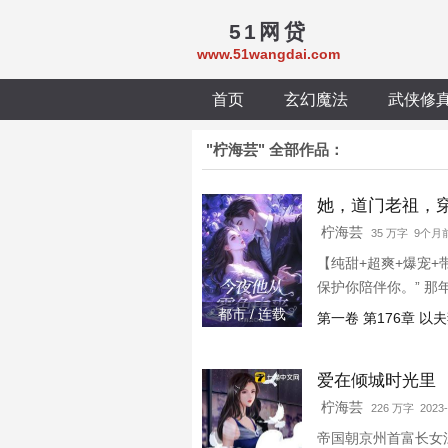
51网贷
www.51wangdai.com
首页
玄幻魔法
武侠修
"柠海芸" 全部作品：
她，道门老祖，
柠海芸
35 万字 9个月
【纯甜+超爽+爆宠
保护你陪伴你。” 
带走，那夜后，两人
都市 / 连载
第一卷 第176章 
了几年算哪门子的哥
爱在倾城时光里
柠海芸
226 万字 2023-
帝国朝京州首富长女