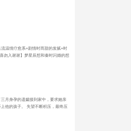
长流温情疗愈系+剧情时而甜的发腻+时
不喜勿入谢谢】梦星辰想和秦时闪婚的想
我答应的原因吗？”秦时笑，答， “因
了三月身孕的遗孀接到家中，要求她亲
怀上他的孩子。 失望不断积压，最终压
发现，她似乎真的失望透顶了。 那刻傅