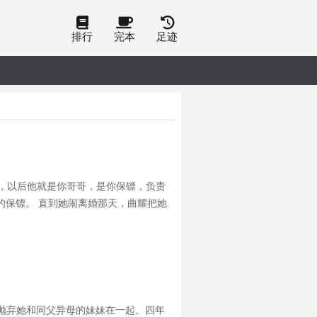
排行
完本
足迹
夏，以后他就是你哥哥，是你保镖，负责
的保镖。 直到她闹离婚那天，曲耀把她
“你是我哥。” 男人嗤声，“不过收留
抛弃她和同父异母的妹妹在一起。四年