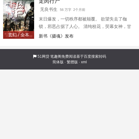
走肉行尸
无良书生
56 万字 2个月前
末日爆发，一切秩序都被颠覆。 欲望失去了枷
锁，邪恶占据了人心。 清纯校花，荧幕女神，甘
愿被奴役；高傲御姐，冷艳女王，沦为强者玩
玄幻 / 全本
新书《摄魂》发布
物。 权利，金钱，地位，在末日面前灰飞烟灭；
爱情，尊严，道德，在生存面前被践踏的不堪一
击。 杀戮初始，黑暗降临。弱者只有被淘汰，强
51网贷
笔趣阁免费阅读基于百度搜索转码
简体版
·
繁體版
·
xml
者才能生存。 我不愿做一具只会行走的丧尸，唯
有拿起武器…… 100金钻加更一章；推荐，收藏
每1000加更一章； 打赏宝剑一更；打赏玉佩两
更；打