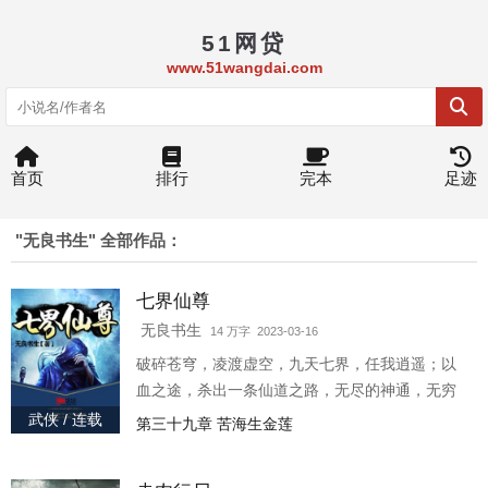
51网贷
www.51wangdai.com
首页
排行
完本
足迹
"无良书生" 全部作品：
七界仙尊
无良书生
14 万字 2023-03-16
破碎苍穹，凌渡虚空，九天七界，任我逍遥；以
血之途，杀出一条仙道之路，无尽的神通，无穷
的责任，三千仙道，谁主浮沉？且看斗战圣族的
武侠 / 连载
第三十九章 苦海生金莲
传承者如何依靠至尊瞳术，超越无数至强血脉，
蕴生至尊神体，超