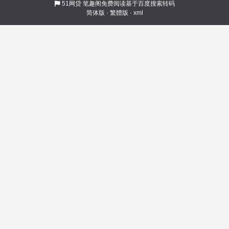
51网贷
笔趣阁免费阅读基于百度搜索转码
简体版
·
繁體版
·
xml