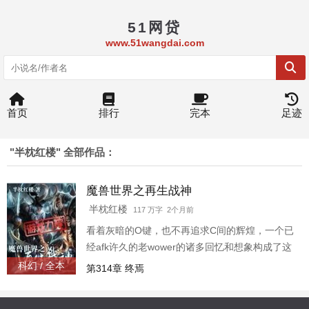
51网贷
www.51wangdai.com
首页
排行
完本
足迹
"半枕红楼" 全部作品：
魔兽世界之再生战神
半枕红楼
117 万字 2个月前
看着灰暗的O键，也不再追求C间的辉煌，一个已
经afk许久的老wower的诸多回忆和想象构成了这
个故事，重来一次的wow将会告别曾经的诸多遗
科幻 / 全本
第314章 终焉
憾，且看重生战士如何在崭新的魔兽世界里翻云
覆雨。