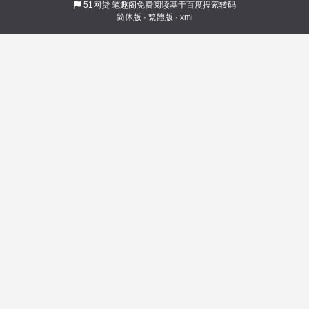
51网贷
笔趣阁免费阅读基于百度搜索转码
简体版
·
繁體版
·
xml