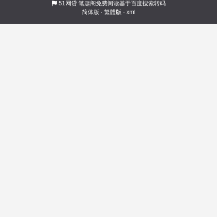
出了亿点点意外——比如它还在龙蛋的时候，突
51网贷
笔趣阁免费阅读基于百度搜索转码
简体版
·
繁體版
·
xml
然诞生在一条银龙的巢穴里（恼）！