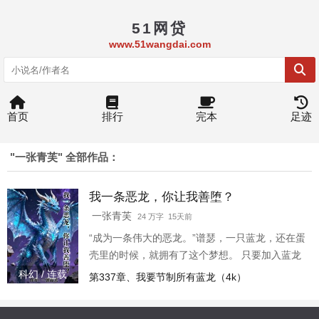
51网贷
www.51wangdai.com
首页
排行
完本
足迹
"一张青芙" 全部作品：
我一条恶龙，你让我善堕？
一张青芙
24 万字 15天前
“成为一条伟大的恶龙。”谱瑟，一只蓝龙，还在蛋
壳里的时候，就拥有了这个梦想。 只要加入蓝龙
的家族集团，勾搭暗夜精灵，雇佣盗宝团，在沙
科幻 / 连载
第337章、我要节制所有蓝龙（4k）
漠里设下关卡，肆意劫掠商队。 谱瑟相信用不了
多久，就能让自己的恶名远近闻名。只不过现在